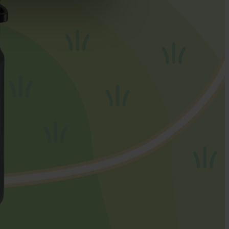
cy
|
Imprint