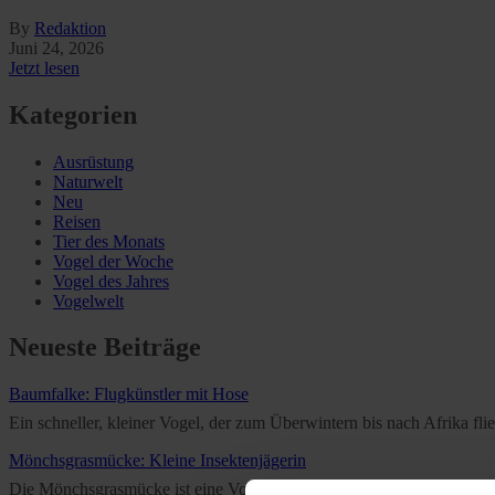
By
Redaktion
Juni 24, 2026
Jetzt lesen
Kategorien
Ausrüstung
Naturwelt
Neu
Reisen
Tier des Monats
Vogel der Woche
Vogel des Jahres
Vogelwelt
Neueste Beiträge
Baumfalke: Flugkünstler mit Hose
Ein schneller, kleiner Vogel, der zum Überwintern bis nach Afrika f
Mönchsgrasmücke: Kleine Insektenjägerin
Die Mönchsgrasmücke ist eine Vogelart aus der Familie der Grasmücken