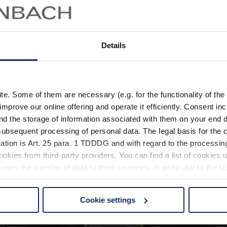
es nicht, dass vor allem Neulinge in der Vogelbeobachtung glauben, in 
Details
. Some of them are necessary (e.g. for the functionality of the 
improve our online offering and operate it efficiently. Consent in
nd the storage of information associated with them on your end d
ubsequent processing of personal data. The legal basis for the c
ation is Art. 25 para. 1 TDDDG and with regard to the processing
okies from third-party providers. You can find a list of cookies u
ses the transfer of data to third countries, in particular to the 
Cookie settings
 non-essential cookies by clicking on the "Accept all" button or
our settings at any time and deselect cookies at any time (in th