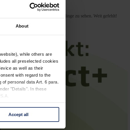
der Stadt wären nur Tauben und Sperlinge zu sehen. Weit gefehlt!
About
website), while others are
cludes all preselected cookies
evice as well as their
onsent with regard to the
 of personal data Art. 6 para.
nder "Details". In these
U.S.A.
Accept all
 change your mind by clicking
e Privacy Policy and in the