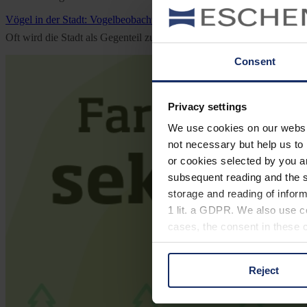
Vögel in der Stadt: Vogelbeobachtung
Oft wird die Stadt als Gegenteil zur Natur betrachtet. Da überrascht 
Consent
Privacy settings
We use cookies on our website
not necessary but help us to 
or cookies selected by you a
subsequent reading and the s
storage and reading of inform
1 lit. a GDPR. We also use co
cases, the consent in these ca
Reject
You can consent to the use of
on "Reject". You can access y