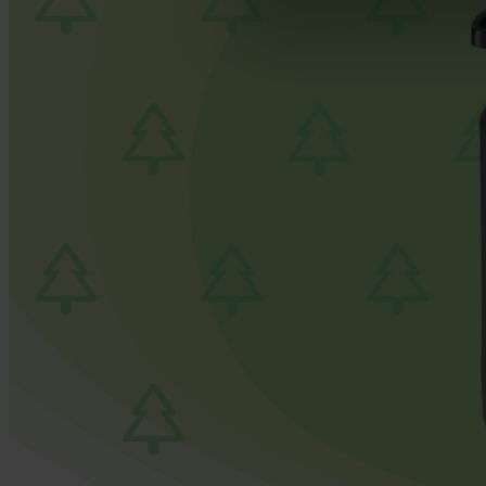
footer of our website).
Further information on the p