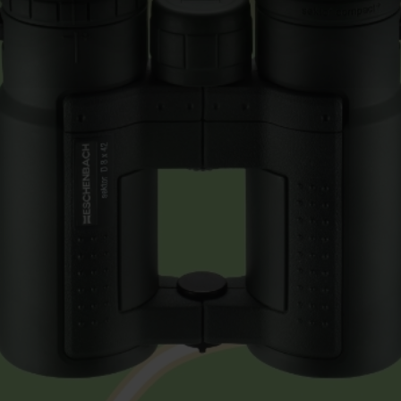
rocedures used and your rights can be found in our
Privacy Poli