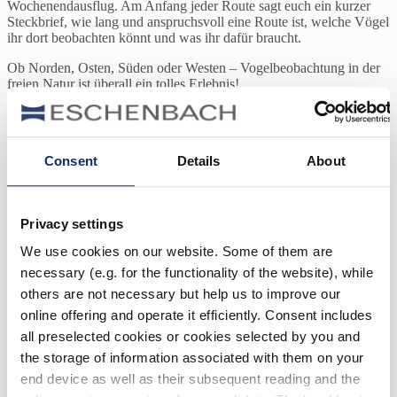
Wochenendausflug. Am Anfang jeder Route sagt euch ein kurzer
Steckbrief, wie lang und anspruchsvoll eine Route ist, welche Vögel
ihr dort beobachten könnt und was ihr dafür braucht.
Ob Norden, Osten, Süden oder Westen – Vogelbeobachtung in der
freien Natur ist überall ein tolles Erlebnis!
Routen
Auenpfad Oberluch Roßlau
zur Detailansicht
Consent
Details
About
Baltrum
zur Detailansicht
Bienenfresserpfad
zur Detailansicht
Privacy settings
Die Ebbemoore in Nordrhein-Westfalen
We use cookies on our website. Some of them are
zur Detailansicht
necessary (e.g. for the functionality of the website), while
Dingdener Heide
zur Detailansicht
others are not necessary but help us to improve our
Goldene Aue
online offering and operate it efficiently. Consent includes
zur Detailansicht
all preselected cookies or cookies selected by you and
Heerter See
the storage of information associated with them on your
zur Detailansicht
end device as well as their subsequent reading and the
Helgoland