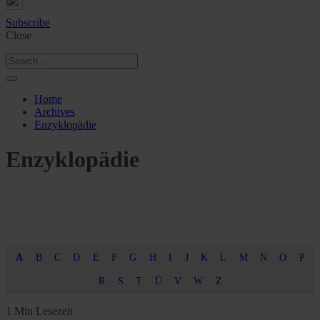
Subscribe
Close
Home
Archives
Enzyklopädie
Enzyklopädie
A
B
C
D
E
F
G
H
I
J
K
L
M
N
O
P
R
S
T
Ü
V
W
Z
1 Min Lesezeit