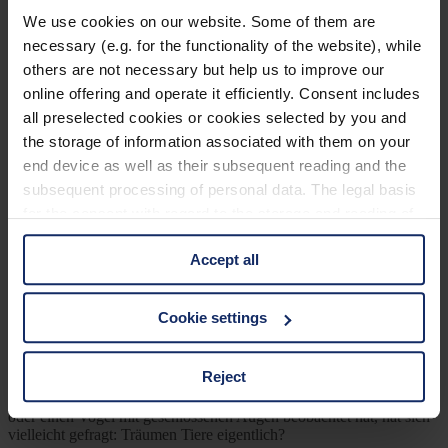
We use cookies on our website. Some of them are
By Jan Bolczyk
necessary (e.g. for the functionality of the website), while
Juni 30, 2023
others are not necessary but help us to improve our
Jetzt lesen
online offering and operate it efficiently. Consent includes
Kategorien
all preselected cookies or cookies selected by you and
the storage of information associated with them on your
Ausrüstung
end device as well as their subsequent reading and the
Naturwelt
subsequent processing of personal data. The legal basis
Neu
for the consent with regard to the storage and reading of
Reisen
Tier des Monats
information is Art. 25 para. 1 TDDDG and with regard to
Vogel der Woche
Accept all
the processing of personal data Art. 6 para. 1 lit. a
Vogel des Jahres
GDPR. We also use cookies from third-party providers.
Vogelwelt
You can find a list of cookies under "Details". In these
Cookie settings
Neueste Beiträge
cases, the consent in these cases the transfer of data to
third countries, in particular to the U.S.A.
Können Vögel träumen?
Reject
Wer schon einmal einen schlafenden Hund mit zuckenden Pfoten
oder einen Vogel mit geschlossenen Augen beobachtet hat, hat sich
You can consent to the use of non-essential cookies by
vielleicht gefragt: Träumen Tiere eigentlich?