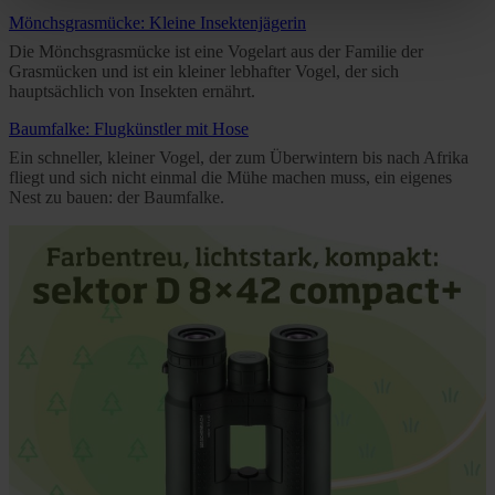
clicking on the "Accept all" button or change your mind by
Mönchsgrasmücke: Kleine Insektenjägerin
clicking on "Reject". You can access your settings at any
Die Mönchsgrasmücke ist eine Vogelart aus der Familie der
time and deselect cookies at any time (in the Privacy
Grasmücken und ist ein kleiner lebhafter Vogel, der sich
Policy and in the footer of our website).
hauptsächlich von Insekten ernährt.
Baumfalke: Flugkünstler mit Hose
Further information on the procedures used and your
Ein schneller, kleiner Vogel, der zum Überwintern bis nach Afrika
rights can be found in our
Privacy Policy
|
Imprint
fliegt und sich nicht einmal die Mühe machen muss, ein eigenes
Nest zu bauen: der Baumfalke.