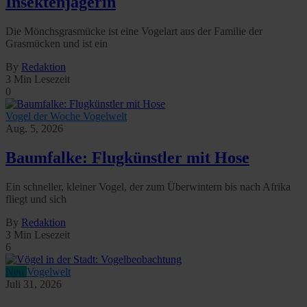
Insektenjägerin
Die Mönchsgrasmücke ist eine Vogelart aus der Familie der
Grasmücken und ist ein
By
Redaktion
3 Min Lesezeit
0
Vogel der Woche
Vogelwelt
Aug. 5, 2026
Baumfalke: Flugkünstler mit Hose
Ein schneller, kleiner Vogel, der zum Überwintern bis nach Afrika
fliegt und sich
By
Redaktion
3 Min Lesezeit
6
Neu
Vogelwelt
Juli 31, 2026