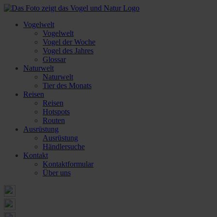
Vogelwelt
Vogelwelt
Vogel der Woche
Vogel des Jahres
Glossar
Naturwelt
Naturwelt
Tier des Monats
Reisen
Reisen
Hotspots
Routen
Ausrüstung
Ausrüstung
Händlersuche
Kontakt
Kontaktformular
Über uns