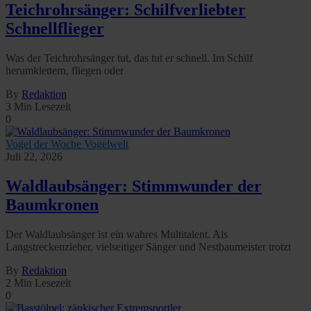
Teichrohrsänger: Schilfverliebter
Schnellflieger
Was der Teichrohrsänger tut, das tut er schnell. Im Schilf
herumklettern, fliegen oder
By
Redaktion
3 Min Lesezeit
0
Vogel der Woche
Vogelwelt
Juli 22, 2026
Waldlaubsänger: Stimmwunder der
Baumkronen
Der Waldlaubsänger ist ein wahres Multitalent. Als
Langstreckenzieher, vielseitiger Sänger und Nestbaumeister trotzt
By
Redaktion
2 Min Lesezeit
0