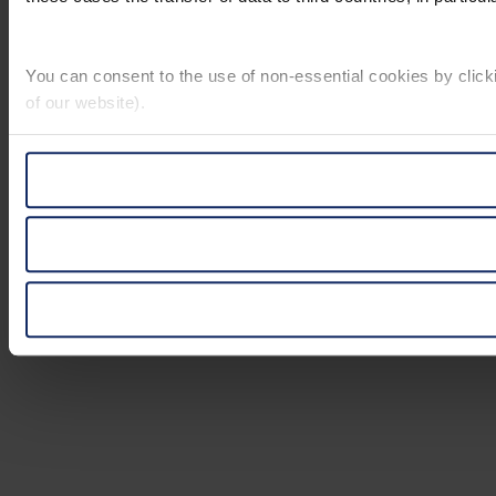
You can consent to the use of non-essential cookies by clicki
of our website).
Further information on the procedures used and your rights 