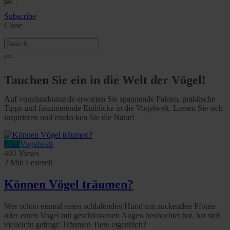
Subscribe
Close
Tauchen Sie ein in die Welt der Vögel!
Auf vogelundnatur.de erwarten Sie spannende Fakten, praktische
Tipps und faszinierende Einblicke in die Vogelwelt. Lassen Sie sich
inspirieren und entdecken Sie die Natur!
Neu
Vogelwelt
402 Views
2 Min Lesezeit
Können Vögel träumen?
Wer schon einmal einen schlafenden Hund mit zuckenden Pfoten
oder einen Vogel mit geschlossenen Augen beobachtet hat, hat sich
vielleicht gefragt: Träumen Tiere eigentlich?