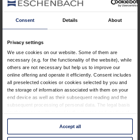
.
[maplist categories=“63″ showdirections=“false“
Consent
Details
About
locationsperpage=“10″ hidefilter=“true“ simplesearch=“true“]
Vogelbeobachtungs – Hotspots: Die
schönsten Vogelbeobachtungsgebiete
Privacy settings
Deutschlands
We use cookies on our website. Some of them are
necessary (e.g. for the functionality of the website), while
Die schönsten Vogelbeobachtungsgebiete Deutschlands finden Sie
others are not necessary but help us to improve our
auf unserer Hotspot-Karte. Anregungen und Ideen für die nächste
online offering and operate it efficiently. Consent includes
Birding-Exkursion
oder auch das nächste
Vogelbeobachtungsgebiet
im Umkreis Ihrer Stadt – wir arbeiten kontinuierlich an unserer
all preselected cookies or cookies selected by you and
Sammlung der sehenswertesten Vogeltreffs und Gebiete für seltene
the storage of information associated with them on your
Vogelsichtungen
.
end device as well as their subsequent reading and the
Nähere Informationen zu den Vogelbeobachtungs-Hotspots können
subsequent processing of personal data. The legal basis
Sie mit einem Klick auf das entsprechende Vogel-Icon erfahren.
for the consent with regard to the storage and reading of
Viele sehenswerte Vogelbeobachtungsgebiete stellen wir auch in
unserer Rubrik „Reisen“ vor.
information is Art. 25 para. 1 TDDDG and with regard to
Accept all
the processing of personal data Art. 6 para. 1 lit. a
Fehlt Ihnen ein bestimmtes Vogelbeobachtungsgebiet auf unserer
GDPR. We also use cookies from third-party providers.
Karte?
Teilen Sie es uns mit!