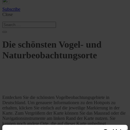
Subscribe
Close
Die schönsten Vogel- und
Naturbeobachtungsorte
Entdecken Sie die schönsten Vogelbeobachtungsgebiete in
Deutschland. Um genauere Informationen zu den Hotspots zu
erhalten, klicken Sie einfach auf die jeweilige Markierung in der
Karte. Zum Vergrößern der Karte können Sie das Mausrad oder die
Navigationsinstrumente am linken Rand der Karte nutzen. Sie
kennen noch andere Orte, die auf dieser Karte unbedingt
eingetragen sein sollten?
Dann teilen Sie uns diese mit.