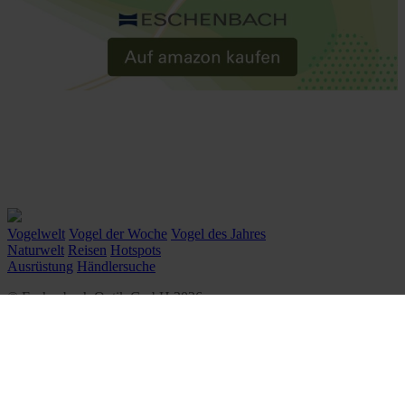
Vogelwelt
Vogel der Woche
Vogel des Jahres
Naturwelt
Reisen
Hotspots
Ausrüstung
Händlersuche
© Eschenbach Optik GmbH 2026
᛫
By WSB Werbeagentur
᛫