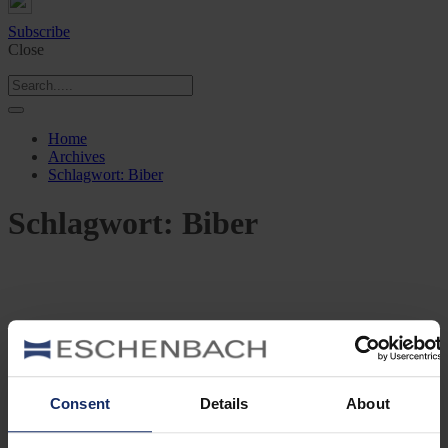
Subscribe
Close
Home
Archives
Schlagwort:
Biber
Schlagwort:
Biber
Naturwelt
Neu
Tier des Monats
3 Min Lesezeit
Consent
Details
About
Biber: Der Baumeister der Wildnis