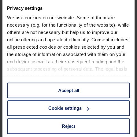
By
Redaktion
Privacy settings
September 3, 2025
We use cookies on our website. Some of them are
Jetzt lesen
necessary (e.g. for the functionality of the website), while
Kategorien
others are not necessary but help us to improve our
online offering and operate it efficiently. Consent includes
Ausrüstung
all preselected cookies or cookies selected by you and
Naturwelt
the storage of information associated with them on your
Neu
Reisen
end device as well as their subsequent reading and the
Tier des Monats
subsequent processing of personal data. The legal basis
Vogel der Woche
for the consent with regard to the storage and reading of
Vogel des Jahres
Vogelwelt
information is Art. 25 para. 1 TDDDG and with regard to
Accept all
the processing of personal data Art. 6 para. 1 lit. a
Neueste Beiträge
GDPR. We also use cookies from third-party providers.
You can find a list of cookies under "Details". In these
Cookie settings
Können Vögel träumen?
cases, the consent in these cases the transfer of data to
Wer schon einmal einen schlafenden Hund mit zuckenden Pfoten
third countries, in particular to the U.S.A.
oder einen Vogel mit geschlossenen Augen beobachtet hat, hat sich
Reject
vielleicht gefragt: Träumen Tiere eigentlich?