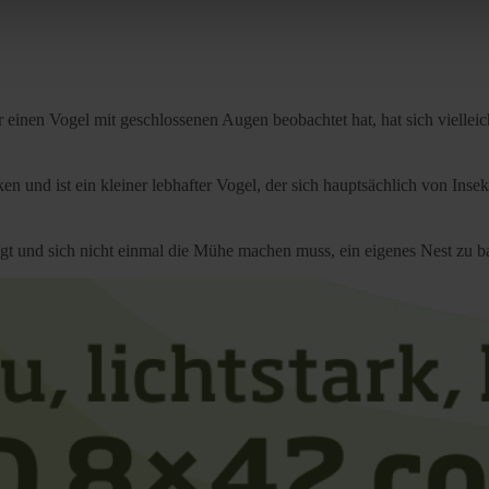
rocedures used and your rights can be found in our
Privacy Poli
inen Vogel mit geschlossenen Augen beobachtet hat, hat sich vielleich
 und ist ein kleiner lebhafter Vogel, der sich hauptsächlich von Insek
liegt und sich nicht einmal die Mühe machen muss, ein eigenes Nest zu 