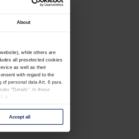
About
website), while others are
cludes all preselected cookies
evice as well as their
onsent with regard to the
 of personal data Art. 6 para.
nder "Details". In these
U.S.A.
Accept all
 change your mind by clicking
e Privacy Policy and in the