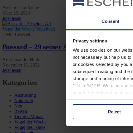
By Christian Kolbe
März 29, 2024
Jetzt lesen
Consent
Vogel der Woche
Vogelwelt
2 Min Lesezeit
Privacy settings
Bussard – 29 seiner Art
We use cookies on our website
not necessary but help us to 
By Alexandra Huth
or cookies selected by you a
November 11, 2022
Jetzt lesen
subsequent reading and the s
storage and reading of inform
Kategorien
1 lit. a GDPR. We also use co
cases, the consent in these ca
Ausrüstung
Naturwelt
Neu
Reisen
Reject
You can consent to the use of
Tier des Monats
on "Reject". You can access y
Vogel der Woche
Vogel des Jahres
footer of our website).
Vogelwelt