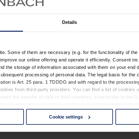
Details
. Some of them are necessary (e.g. for the functionality of the 
improve our online offering and operate it efficiently. Consent in
nd the storage of information associated with them on your end d
ubsequent processing of personal data. The legal basis for the c
ation is Art. 25 para. 1 TDDDG and with regard to the processing
okies from third-party providers. You can find a list of cookies u
ses the transfer of data to third countries, in particular to the 
Cookie settings
 non-essential cookies by clicking on the "Accept all" button or
our settings at any time and deselect cookies at any time (in th