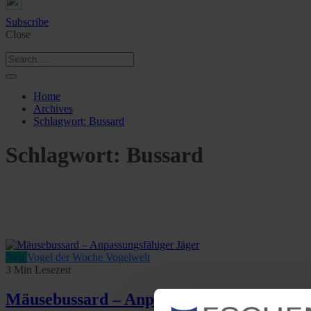
Subscribe
Close
Home
Archives
Schlagwort:
Bussard
Schlagwort:
Bussard
Neu
Vogel der Woche
Vogelwelt
3 Min Lesezeit
Mäusebussard – Anpassungsfähiger Jäger