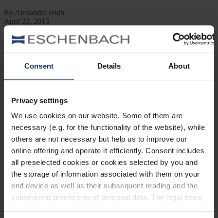
By Alexandra Huth
April 23, 2013
Jetzt lesen
Kategorien
Consent
Details
About
Ausrüstung
Naturwelt
Neu
Reisen
Privacy settings
Tier des Monats
Vogel der Woche
We use cookies on our website. Some of them are
Vogel des Jahres
necessary (e.g. for the functionality of the website), while
Vogelwelt
others are not necessary but help us to improve our
online offering and operate it efficiently. Consent includes
Neueste Beiträge
all preselected cookies or cookies selected by you and
Können Vögel träumen?
the storage of information associated with them on your
end device as well as their subsequent reading and the
Wer schon einmal einen schlafenden Hund mit zuckenden Pfoten
oder einen Vogel mit geschlossenen Augen beobachtet hat, hat sich
subsequent processing of personal data. The legal basis
vielleicht gefragt: Träumen Tiere eigentlich?
for the consent with regard to the storage and reading of