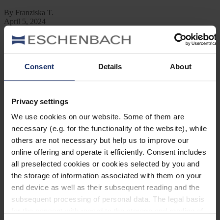
By Franziska T.
April 5, 2024
Jetzt lesen
Kategorien
Consent
Details
About
Ausrüstung
Naturwelt
Neu
Reisen
Privacy settings
Tier des Monats
Vogel der Woche
We use cookies on our website. Some of them are
Vogel des Jahres
necessary (e.g. for the functionality of the website), while
Vogelwelt
others are not necessary but help us to improve our
online offering and operate it efficiently. Consent includes
Neueste Beiträge
all preselected cookies or cookies selected by you and
Können Vögel träumen?
the storage of information associated with them on your
end device as well as their subsequent reading and the
Wer schon einmal einen schlafenden Hund mit zuckenden Pfoten
oder einen Vogel mit geschlossenen Augen beobachtet hat, hat sich
subsequent processing of personal data. The legal basis
vielleicht gefragt: Träumen Tiere eigentlich?
for the consent with regard to the storage and reading of