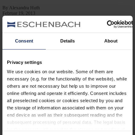
By Alexandra Huth
Februar 19, 2013
Jetzt lesen
Kategorien
Consent
Details
About
Ausrüstung
Naturwelt
Neu
Reisen
Privacy settings
Tier des Monats
Vogel der Woche
We use cookies on our website. Some of them are
Vogel des Jahres
necessary (e.g. for the functionality of the website), while
Vogelwelt
others are not necessary but help us to improve our
online offering and operate it efficiently. Consent includes
Neueste Beiträge
all preselected cookies or cookies selected by you and
Können Vögel träumen?
the storage of information associated with them on your
end device as well as their subsequent reading and the
Wer schon einmal einen schlafenden Hund mit zuckenden Pfoten
oder einen Vogel mit geschlossenen Augen beobachtet hat, hat sich
subsequent processing of personal data. The legal basis
vielleicht gefragt: Träumen Tiere eigentlich?
for the consent with regard to the storage and reading of