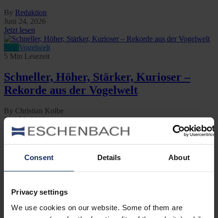
By
Redaktion
Juni 24, 2026
Jetzt lesen
Neu
Vogelwelt
5 Min Lesezeit
Schneller, Höher, Stärker, Kurioser –
Rekorde aus der Vogelwelt
By Christian Kolbe
Juni 21, 2023
Jetzt lesen
Neu
Reisen
Vogelwelt
3 Min Lesezeit
Consent
Details
About
Vogelbeobachtung weltweit: Peru
Privacy settings
By Jan Bolczyk
Dezember 3, 2014
We use cookies on our website. Some of them are
Jetzt lesen