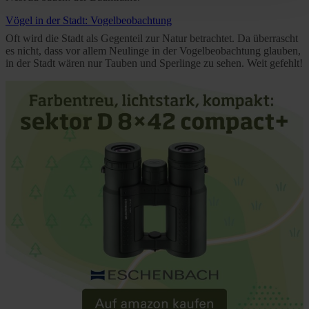
time and deselect cookies at any time (in the Privacy
Vögel in der Stadt: Vogelbeobachtung
Policy and in the footer of our website).
Oft wird die Stadt als Gegenteil zur Natur betrachtet. Da überrascht
es nicht, dass vor allem Neulinge in der Vogelbeobachtung glauben,
Further information on the procedures used and your
in der Stadt wären nur Tauben und Sperlinge zu sehen. Weit gefehlt!
rights can be found in our
Privacy Policy
|
Imprint