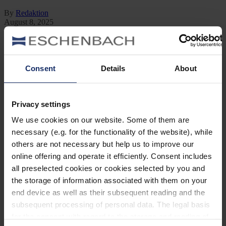
By
Redaktion
August 8, 2025
Jetzt lesen
Kategorien
Consent
Details
About
Ausrüstung
Naturwelt
Neu
Reisen
Privacy settings
Tier des Monats
Vogel der Woche
We use cookies on our website. Some of them are
Vogel des Jahres
necessary (e.g. for the functionality of the website), while
Vogelwelt
others are not necessary but help us to improve our
online offering and operate it efficiently. Consent includes
Neueste Beiträge
all preselected cookies or cookies selected by you and
Können Vögel träumen?
the storage of information associated with them on your
end device as well as their subsequent reading and the
Wer schon einmal einen schlafenden Hund mit zuckenden Pfoten
oder einen Vogel mit geschlossenen Augen beobachtet hat, hat sich
subsequent processing of personal data. The legal basis
vielleicht gefragt: Träumen Tiere eigentlich?
for the consent with regard to the storage and reading of