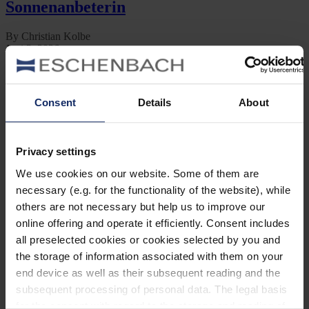
Sonnenanbeterin
By Christian Kolbe
Juni 3, 2026
Jetzt lesen
Kategorien
Consent
Details
About
Ausrüstung
Naturwelt
Neu
Privacy settings
Reisen
Tier des Monats
We use cookies on our website. Some of them are
Vogel der Woche
necessary (e.g. for the functionality of the website), while
Vogel des Jahres
Vogelwelt
others are not necessary but help us to improve our
online offering and operate it efficiently. Consent includes
Neueste Beiträge
all preselected cookies or cookies selected by you and
the storage of information associated with them on your
Können Vögel träumen?
end device as well as their subsequent reading and the
Wer schon einmal einen schlafenden Hund mit zuckenden Pfoten
subsequent processing of personal data. The legal basis
oder einen Vogel mit geschlossenen Augen beobachtet hat, hat sich
for the consent with regard to the storage and reading of
vielleicht gefragt: Träumen Tiere eigentlich?