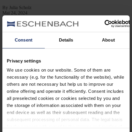
By Julia Scholz
Mai 24, 2024
Jetzt lesen
Kategorien
Consent
Details
About
Ausrüstung
Naturwelt
Neu
Reisen
Privacy settings
Tier des Monats
Vogel der Woche
We use cookies on our website. Some of them are
Vogel des Jahres
necessary (e.g. for the functionality of the website), while
Vogelwelt
others are not necessary but help us to improve our
online offering and operate it efficiently. Consent includes
Neueste Beiträge
all preselected cookies or cookies selected by you and
Können Vögel träumen?
the storage of information associated with them on your
end device as well as their subsequent reading and the
Wer schon einmal einen schlafenden Hund mit zuckenden Pfoten
oder einen Vogel mit geschlossenen Augen beobachtet hat, hat sich
subsequent processing of personal data. The legal basis
vielleicht gefragt: Träumen Tiere eigentlich?
for the consent with regard to the storage and reading of