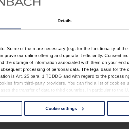
Details
. Some of them are necessary (e.g. for the functionality of the 
improve our online offering and operate it efficiently. Consent in
nd the storage of information associated with them on your end d
ubsequent processing of personal data. The legal basis for the c
ation is Art. 25 para. 1 TDDDG and with regard to the processing
okies from third-party providers. You can find a list of cookies u
ses the transfer of data to third countries, in particular to the 
Cookie settings
 non-essential cookies by clicking on the "Accept all" button or
our settings at any time and deselect cookies at any time (in th