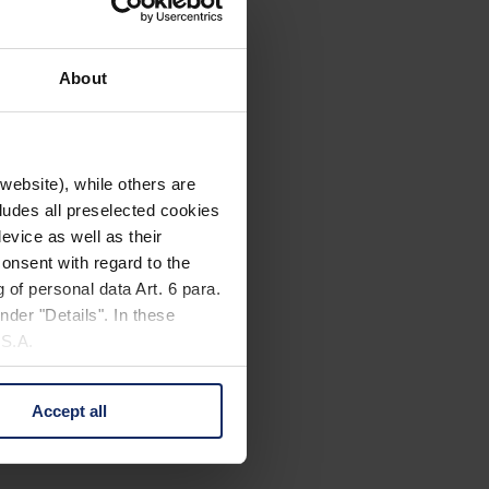
About
website), while others are
cludes all preselected cookies
evice as well as their
onsent with regard to the
 of personal data Art. 6 para.
nder "Details". In these
U.S.A.
Accept all
 change your mind by clicking
e Privacy Policy and in the