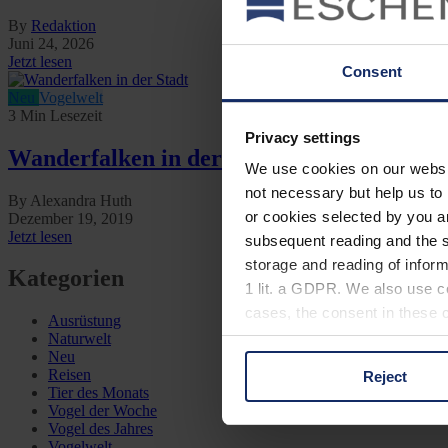
By
Redaktion
Juni 24, 2026
Jetzt lesen
Consent
Neu
Vogelwelt
3 Min Lesezeit
Privacy settings
Wanderfalken in der Stadt
We use cookies on our website
not necessary but help us to 
By Alexandra Huth
or cookies selected by you a
Dezember 19, 2019
Jetzt lesen
subsequent reading and the s
storage and reading of inform
Kategorien
1 lit. a GDPR. We also use co
cases, the consent in these ca
Ausrüstung
Naturwelt
Neu
Reisen
Reject
You can consent to the use of
Tier des Monats
on "Reject". You can access y
Vogel der Woche
Vogel des Jahres
footer of our website).
Vogelwelt