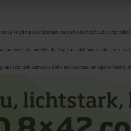
rocedures used and your rights can be found in our
Privacy Poli
inen Vogel mit geschlossenen Augen beobachtet hat, hat sich vielleich
 und ist ein kleiner lebhafter Vogel, der sich hauptsächlich von Insek
liegt und sich nicht einmal die Mühe machen muss, ein eigenes Nest zu 