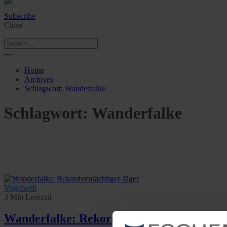
Subscribe
Close
Home
Archives
Schlagwort:
Wanderfalke
Schlagwort:
Wanderfalke
Vogelwelt
3 Min Lesezeit
Wanderfalke: Rekordverdächtiger Jäger