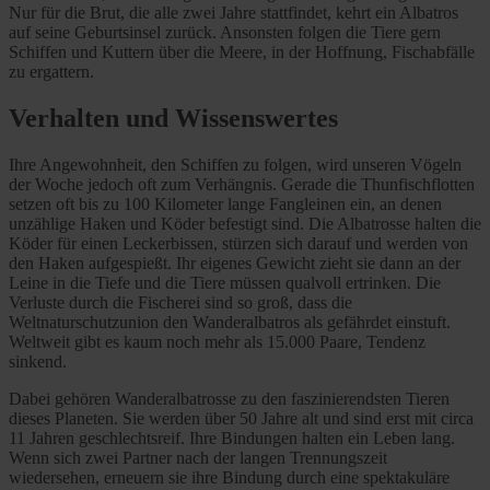
Nur für die Brut, die alle zwei Jahre stattfindet, kehrt ein Albatros
auf seine Geburtsinsel zurück. Ansonsten folgen die Tiere gern
Schiffen und Kuttern über die Meere, in der Hoffnung, Fischabfälle
zu ergattern.
Verhalten und Wissenswertes
Ihre Angewohnheit, den Schiffen zu folgen, wird unseren Vögeln
der Woche jedoch oft zum Verhängnis. Gerade die Thunfischflotten
setzen oft bis zu 100 Kilometer lange Fangleinen ein, an denen
unzählige Haken und Köder befestigt sind. Die Albatrosse halten die
Köder für einen Leckerbissen, stürzen sich darauf und werden von
den Haken aufgespießt. Ihr eigenes Gewicht zieht sie dann an der
Leine in die Tiefe und die Tiere müssen qualvoll ertrinken. Die
Verluste durch die Fischerei sind so groß, dass die
Weltnaturschutzunion den Wanderalbatros als gefährdet einstuft.
Weltweit gibt es kaum noch mehr als 15.000 Paare, Tendenz
sinkend.
Dabei gehören Wanderalbatrosse zu den faszinierendsten Tieren
dieses Planeten. Sie werden über 50 Jahre alt und sind erst mit circa
11 Jahren geschlechtsreif. Ihre Bindungen halten ein Leben lang.
Wenn sich zwei Partner nach der langen Trennungszeit
wiedersehen, erneuern sie ihre Bindung durch eine spektakuläre