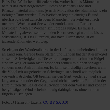
Balz. Das Weibchen trifft zuletzt ein, vorher hat das Männchen
bereits das Nest hergerichtet. Dieses besteht aus Erde und
Pflanzenmaterial und kann, je nach Motivation des Baumeisters, ein
richtiger Turm werden. Das Weibchen legt ein einziges Ei und
überlässt die Brut zunächst dem Männchen. Sie kehrt erst nach
mehreren Wochen auf See wieder zurück, um den Partner
abzulösen. Nach elf Wochen schlüpft das Junge. Es muss 13
Monate lang abwechselnd von den Eltern versorgt werden, bis es
selbstständig ist. Das Elternteil, das nach Futter sucht, ist oft
tausende Kilometer weit weg.
So elegant der Wanderalbatros in der Luft ist, so unbeholfen kann er
an Land sein. Gerade beim Starten und Landen hat der Riesenvogel
so seine Schwierigkeiten. Die extrem langen und schmalen Flügel
sind im Weg, er kann nicht besonders schnell mit ihnen schlagen,
sondern muss Anlauf nehmen. Es kann sehr drollig aussehen, wenn
die Vögel mit ausgebreiteten Schwingen so schnell wie möglich
vorwärtswatscheln. Oft brechen sie den Start wieder ab, weil sie zu
langsam waren oder der Gegenwind nicht ausreichte. Einmal in der
Luft, nutzen die Segler die Aufwinde über dem Wasser und können
bei günstigem Wind scheinbar ewig dahingleiten, ohne mit den
flügeln zu schlagen.
Foto: JJ Harrison (Lizenz:
CC BY-SA 3.0
)