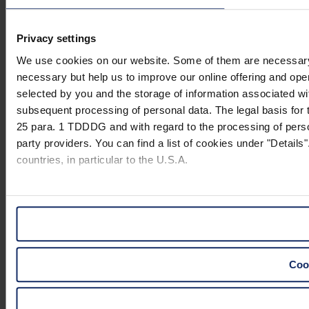
Privacy settings
We use cookies on our website. Some of them are necessary (e.
necessary but help us to improve our online offering and opera
selected by you and the storage of information associated wi
subsequent processing of personal data. The legal basis for t
25 para. 1 TDDDG and with regard to the processing of person
party providers. You can find a list of cookies under "Details"
countries, in particular to the U.S.A.
You can consent to the use of non-essential cookies by click
"Reject". You can access your settings at any time and desele
website).
Cook
Further information on the procedures used and your rights 