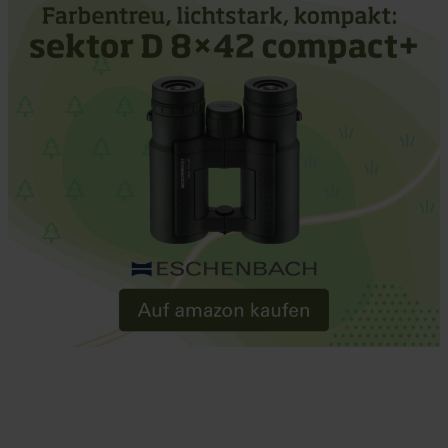
Further information on the procedures used and your
rights can be found in our
Privacy Policy
|
Imprint