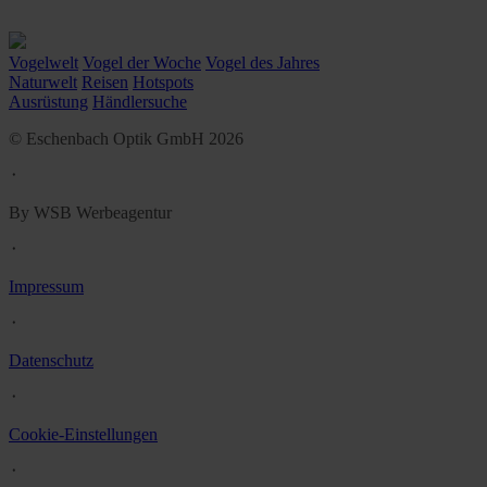
Vogelwelt
Vogel der Woche
Vogel des Jahres
Naturwelt
Reisen
Hotspots
Ausrüstung
Händlersuche
© Eschenbach Optik GmbH 2026
᛫
By WSB Werbeagentur
᛫
Impressum
᛫
Datenschutz
᛫
Cookie-Einstellungen
᛫