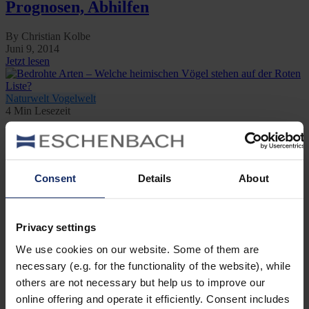
Prognosen, Abhilfen
By Christian Kolbe
Juni 9, 2014
Jetzt lesen
Naturwelt
Vogelwelt
4 Min Lesezeit
Bedrohte Arten – Welche heimischen
Vögel stehen auf der Roten Liste?
Consent
Details
About
By Hannah Lübben
Februar 26, 2014
Jetzt lesen
Privacy settings
Kategorien
We use cookies on our website. Some of them are
necessary (e.g. for the functionality of the website), while
Ausrüstung
others are not necessary but help us to improve our
Naturwelt
Neu
online offering and operate it efficiently. Consent includes
Reisen