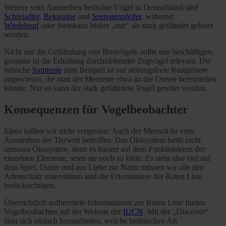
Weitere vom Aussterben bedrohte Vögel in Deutschland sind
Schreiadler
,
Bekassine
und
Seeregenpfeifer
, während
Wiedehopf
oder Steinkauz bisher „nur“ als stark gefährdet gelistet
werden.
Nicht nur die Gefährdung von Brutvögeln sollte uns beschäftigen,
genauso ist die Erhaltung durchziehender Zugvögel relevant. Die
hübsche
Samtente
zum Beispiel ist auf störungsfreie Rastgebiete
angewiesen, die man der Meerente etwa an der Ostsee bereitstellen
könnte. Nur so kann der stark gefährdete Vogel gerettet werden.
Konsequenzen für Vogelbeobachter
Eines sollten wir nicht vergessen: Auch der Mensch ist vom
Aussterben der Tierwelt betroffen. Das Ökosystem heißt nicht
umsonst Öko
system
,
denn es basiert auf dem Funktionieren der
einzelnen Elemente, seien sie noch so klein. Es steht also viel auf
dem Spiel. Daher und aus Liebe zur Natur müssen wir alle den
Artenschutz unterstützen und die Erkenntnisse der Roten Liste
berücksichtigen.
Übersichtlich aufbereitete Informationen zur Roten Liste finden
Vogelbeobachter auf der Website der
IUCN
. Mit der „Discover“
lässt sich einfach herausfinden, welche heimischen Art