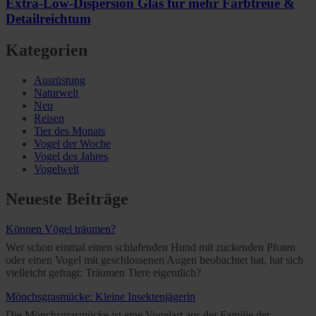
Extra-Low-Dispersion Glas für mehr Farbtreue &
Detailreichtum
Kategorien
Ausrüstung
Naturwelt
Neu
Reisen
Tier des Monats
Vogel der Woche
Vogel des Jahres
Vogelwelt
Neueste Beiträge
Können Vögel träumen?
Wer schon einmal einen schlafenden Hund mit zuckenden Pfoten
oder einen Vogel mit geschlossenen Augen beobachtet hat, hat sich
vielleicht gefragt: Träumen Tiere eigentlich?
Mönchsgrasmücke: Kleine Insektenjägerin
Die Mönchsgrasmücke ist eine Vogelart aus der Familie der