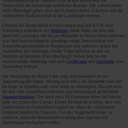
Gefährdungsursache Nummer Eins ist laut Bundesamt für
Naturschutz die Zerstörung natürlicher Biotope. Die Lebensräume
vieler Brutvögel gehen etwa durch intensivierten Ackerbau und die
verminderte Strukturvielfalt in der Landschaft verloren.
Offiziell aus Deutschland verschwunden und laut IUCN vom
Aussterben bedroht ist der
Waldrapp
(siehe Bild), ein dem Ibis
ähnlicher Laufvogel, der bis ins Mittelalter in Deutschland verbreitet
war. Seit kurzem kämpfen allerdings einige Naturschützer mit
Aussiedlungsversuchen in Burghausen und anderswo gegen das
Aussterben des Waldrapp. Große Vögel gehören zu den am
stärksten gefährdeten Arten überhaupt: Neben dem bereits
verschwunden Waldrapp sind auch
Großtrappe
und
Auerhuhn
vom
Aussterben bedroht.
Die Bedeutung der Roten Liste zeigt sich besonders an der
Auswertung der Daten. Wichtig ist es etwa, die Bestände einer Art
im Auge zu behalten und wenn nötig zu verknüpfen. Das gilt etwa
für den vom Aussterben bedrohten und international gefährdeten
Seggenrohrsänger
. Nur noch etwa 10 Exemplare leben im Odertal
nahe der polnischen Grenze. Dieser Bestand ist so klein, dass sein
Fortbestehen in Deutschland fraglich ist, allein der verkleinerte
Genpool mindert die Chancen. Um den Seggenrohrsänger zu
schützen, muss die Bestandsentwicklung also regional und
international beobachtet werden.