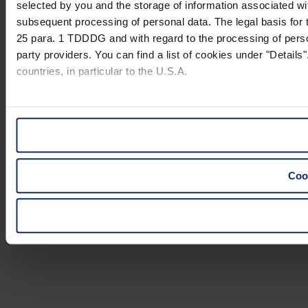
selected by you and the storage of information associated wi
subsequent processing of personal data. The legal basis for t
25 para. 1 TDDDG and with regard to the processing of person
party providers. You can find a list of cookies under "Details"
countries, in particular to the U.S.A.
You can consent to the use of non-essential cookies by click
"Reject". You can access your settings at any time and desele
website).
Cook
Further information on the procedures used and your rights 