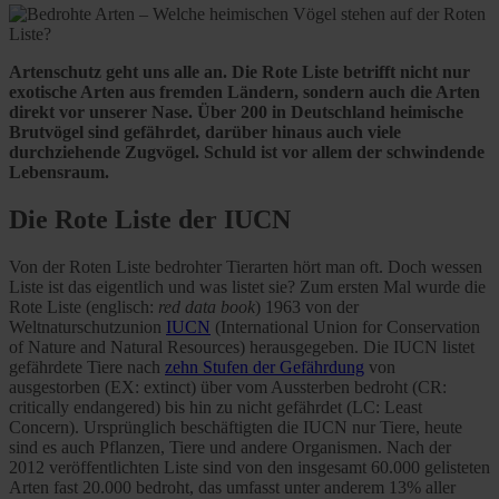
Artenschutz geht uns alle an. Die Rote Liste betrifft nicht nur
exotische Arten aus fremden Ländern, sondern auch die Arten
direkt vor unserer Nase. Über 200 in Deutschland heimische
Brutvögel sind gefährdet, darüber hinaus auch viele
durchziehende Zugvögel. Schuld ist vor allem der schwindende
Lebensraum.
Die Rote Liste der IUCN
Von der Roten Liste bedrohter Tierarten hört man oft. Doch wessen
Liste ist das eigentlich und was listet sie? Zum ersten Mal wurde die
Rote Liste (englisch:
red data book
) 1963 von der
Weltnaturschutzunion
IUCN
(International Union for Conservation
of Nature and Natural Resources) herausgegeben. Die IUCN listet
gefährdete Tiere nach
zehn Stufen der Gefährdung
von
ausgestorben (EX: extinct) über vom Aussterben bedroht (CR:
critically endangered) bis hin zu nicht gefährdet (LC: Least
Concern). Ursprünglich beschäftigten die IUCN nur Tiere, heute
sind es auch Pflanzen, Tiere und andere Organismen. Nach der
2012 veröffentlichten Liste sind von den insgesamt 60.000 gelisteten
Arten fast 20.000 bedroht, das umfasst unter anderem 13% aller