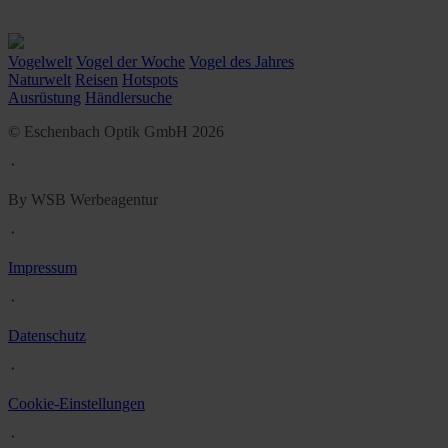
Vogelwelt
Vogel der Woche
Vogel des Jahres
Naturwelt
Reisen
Hotspots
Ausrüstung
Händlersuche
© Eschenbach Optik GmbH 2026
᛫
By WSB Werbeagentur
᛫
Impressum
᛫
Datenschutz
᛫
Cookie-Einstellungen
᛫