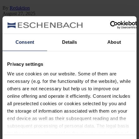
By
Redaktion
August 27, 2025
Jetzt lesen
Kategorien
Consent
Details
About
Ausrüstung
Naturwelt
Neu
Reisen
Privacy settings
Tier des Monats
Vogel der Woche
We use cookies on our website. Some of them are
Vogel des Jahres
necessary (e.g. for the functionality of the website), while
Vogelwelt
others are not necessary but help us to improve our
online offering and operate it efficiently. Consent includes
Neueste Beiträge
all preselected cookies or cookies selected by you and
Können Vögel träumen?
the storage of information associated with them on your
end device as well as their subsequent reading and the
Wer schon einmal einen schlafenden Hund mit zuckenden Pfoten
oder einen Vogel mit geschlossenen Augen beobachtet hat, hat sich
subsequent processing of personal data. The legal basis
vielleicht gefragt: Träumen Tiere eigentlich?
for the consent with regard to the storage and reading of