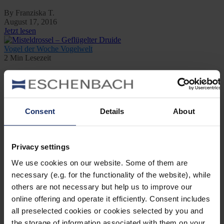
By Franziska T.
August 17, 2016
Jetzt lesen
Vogel der Woche
Vogelwelt
2 Min Lesezeit
Misteldrossel – Geflügelter Druide
By Franziska T.
Februar 26, 2016
Consent
Details
About
Jetzt lesen
Kategorien
Privacy settings
Ausrüstung
We use cookies on our website. Some of them are
Naturwelt
necessary (e.g. for the functionality of the website), while
Neu
others are not necessary but help us to improve our
Reisen
Tier des Monats
online offering and operate it efficiently. Consent includes
Vogel der Woche
all preselected cookies or cookies selected by you and
Vogel des Jahres
the storage of information associated with them on your
Vogelwelt