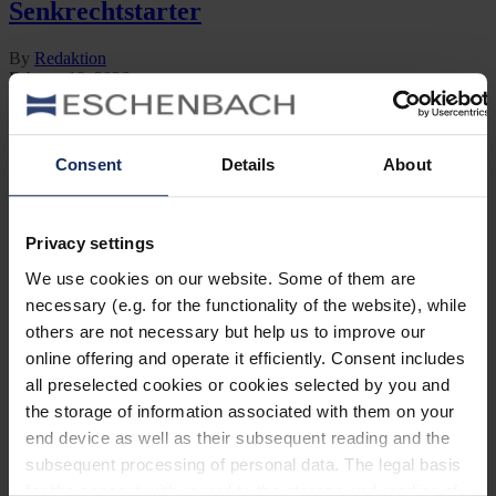
Senkrechtstarter
By
Redaktion
Februar 18, 2026
Jetzt lesen
Kategorien
Consent
Details
About
Ausrüstung
Naturwelt
Neu
Privacy settings
Reisen
Tier des Monats
We use cookies on our website. Some of them are
Vogel der Woche
necessary (e.g. for the functionality of the website), while
Vogel des Jahres
Vogelwelt
others are not necessary but help us to improve our
online offering and operate it efficiently. Consent includes
Neueste Beiträge
all preselected cookies or cookies selected by you and
the storage of information associated with them on your
Können Vögel träumen?
end device as well as their subsequent reading and the
Wer schon einmal einen schlafenden Hund mit zuckenden Pfoten
subsequent processing of personal data. The legal basis
oder einen Vogel mit geschlossenen Augen beobachtet hat, hat sich
for the consent with regard to the storage and reading of
vielleicht gefragt: Träumen Tiere eigentlich?