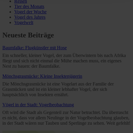
Reisen
Policy and in the footer of our website).
Tier des Monats
Vogel der Woche
Vogel des Jahres
Further information on the procedures used and your
Vogelwelt
rights can be found in our
Privacy Policy
|
Imprint
Neueste Beiträge
Baumfalke: Flugkünstler mit Hose
Ein schneller, kleiner Vogel, der zum Überwintern bis nach Afrika
fliegt und sich nicht einmal die Mühe machen muss, ein eigenes
Nest zu bauen: der Baumfalke.
Mönchsgrasmücke: Kleine Insektenjägerin
Die Mönchsgrasmücke ist eine Vogelart aus der Familie der
Grasmücken und ist ein kleiner lebhafter Vogel, der sich
hauptsächlich von Insekten ernährt.
Vögel in der Stadt: Vogelbeobachtung
Oft wird die Stadt als Gegenteil zur Natur betrachtet. Da überrascht
es nicht, dass vor allem Neulinge in der Vogelbeobachtung glauben,
in der Stadt wären nur Tauben und Sperlinge zu sehen. Weit gefehlt!