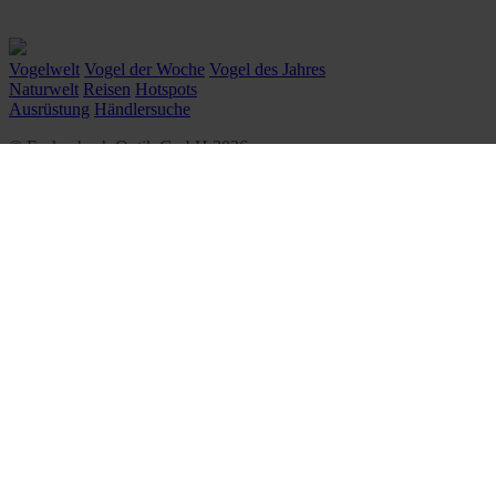
Vogelwelt
Vogel der Woche
Vogel des Jahres
Naturwelt
Reisen
Hotspots
Ausrüstung
Händlersuche
© Eschenbach Optik GmbH 2026
᛫
By WSB Werbeagentur
᛫
Impressum
᛫
Datenschutz
᛫
Cookie-Einstellungen
᛫