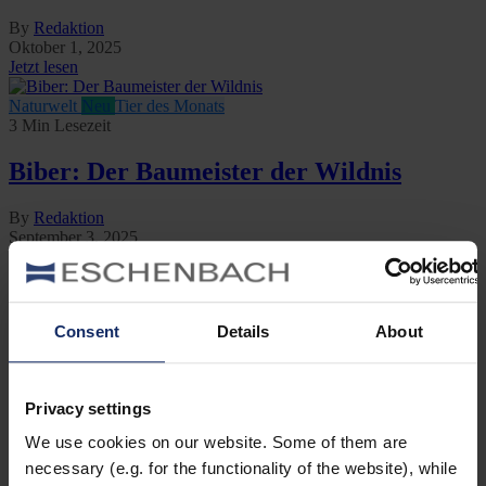
By
Redaktion
Oktober 1, 2025
Jetzt lesen
Naturwelt
Neu
Tier des Monats
3 Min Lesezeit
Biber: Der Baumeister der Wildnis
By
Redaktion
September 3, 2025
Jetzt lesen
Naturwelt
Neu
Tier des Monats
3 Min Lesezeit
Consent
Details
About
Der Luchs: Stiller Jäger des Waldes
By
Redaktion
Privacy settings
August 13, 2025
We use cookies on our website. Some of them are
Jetzt lesen
necessary (e.g. for the functionality of the website), while
Naturwelt
Neu
Tier des Monats