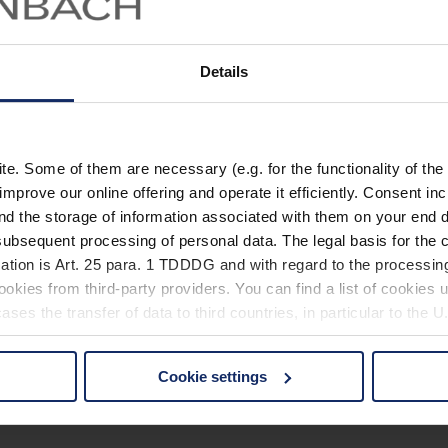
Details
inde?
. Some of them are necessary (e.g. for the functionality of the 
improve our online offering and operate it efficiently. Consent in
nd the storage of information associated with them on your end d
ubsequent processing of personal data. The legal basis for the c
ation is Art. 25 para. 1 TDDDG and with regard to the processing
okies from third-party providers. You can find a list of cookies u
ses the transfer of data to third countries, in particular to the 
Cookie settings
 non-essential cookies by clicking on the "Accept all" button or
our settings at any time and deselect cookies at any time (in th