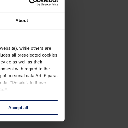
About
website), while others are
cludes all preselected cookies
evice as well as their
onsent with regard to the
 of personal data Art. 6 para.
nder "Details". In these
U.S.A.
Accept all
 change your mind by clicking
e Privacy Policy and in the