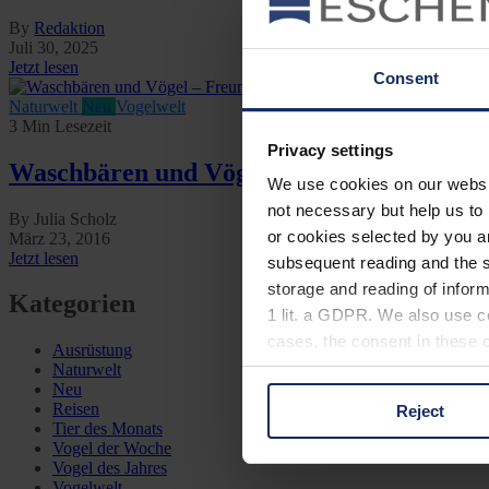
By
Redaktion
Juli 30, 2025
Jetzt lesen
Consent
Naturwelt
Neu
Vogelwelt
3 Min Lesezeit
Privacy settings
Waschbären und Vögel – Freunde oder Fe
We use cookies on our website
not necessary but help us to 
By Julia Scholz
or cookies selected by you a
März 23, 2016
Jetzt lesen
subsequent reading and the s
storage and reading of inform
Kategorien
1 lit. a GDPR. We also use co
cases, the consent in these ca
Ausrüstung
Naturwelt
Neu
Reisen
Reject
You can consent to the use of
Tier des Monats
on "Reject". You can access y
Vogel der Woche
Vogel des Jahres
footer of our website).
Vogelwelt