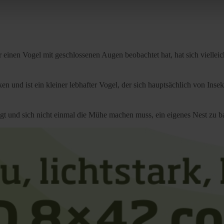
rocedures used and your rights can be found in our
Privacy Poli
inen Vogel mit geschlossenen Augen beobachtet hat, hat sich vielleich
 und ist ein kleiner lebhafter Vogel, der sich hauptsächlich von Insek
liegt und sich nicht einmal die Mühe machen muss, ein eigenes Nest zu 