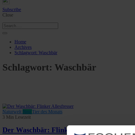
Subscribe
Close
Home
Archives
Schlagwort:
Waschbär
Schlagwort:
Waschbär
Naturwelt
Neu
Tier des Monats
3 Min Lesezeit
Der Waschbär: Flinker Allesfresser