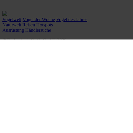
Vogelwelt
Vogel der Woche
Vogel des Jahres
Naturwelt
Reisen
Hotspots
Ausrüstung
Händlersuche
© Eschenbach Optik GmbH 2026
᛫
By WSB Werbeagentur
᛫
Impressum
᛫
Datenschutz
᛫
Cookie-Einstellungen
᛫