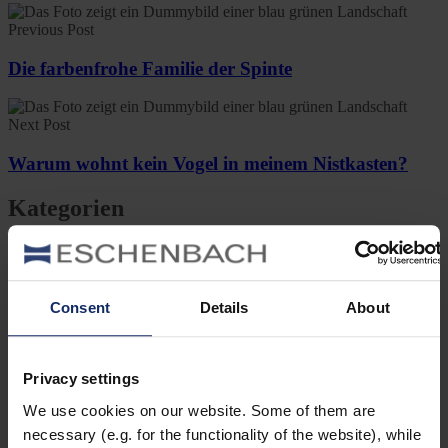
Previous Post
Die farbenfrohe Familie der Spinte
Next Post
Warum wohnt kein Vogel in meinem Nistkasten?
Kategorien
Ausrüstung
Naturwelt
Neu
Reisen
Consent
Details
About
Tier des Monats
Vogel der Woche
Vogel des Jahres
Vogelwelt
Privacy settings
We use cookies on our website. Some of them are
Neueste Beiträge
necessary (e.g. for the functionality of the website), while