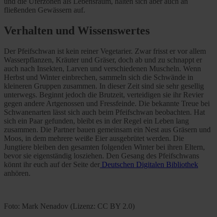
und die Uferzonen als Lebensraum, halten sich aber auch an
fließenden Gewässern auf.
Verhalten und Wissenswertes
Der Pfeifschwan ist kein reiner Vegetarier. Zwar frisst er vor allem
Wasserpflanzen, Kräuter und Gräser, doch ab und zu schnappt er
auch nach Insekten, Larven und verschiedenen Muscheln. Wenn
Herbst und Winter einbrechen, sammeln sich die Schwände in
kleineren Gruppen zusammen. In dieser Zeit sind sie sehr gesellig
unterwegs. Beginnt jedoch die Brutzeit, verteidigen sie ihr Revier
gegen andere Artgenossen und Fressfeinde. Die bekannte Treue bei
Schwanenarten lässt sich auch beim Pfeifschwan beobachten. Hat
sich ein Paar gefunden, bleibt es in der Regel ein Leben lang
zusammen. Die Partner bauen gemeinsam ein Nest aus Gräsern und
Moos, in dem mehrere weiße Eier ausgebrütet werden. Die
Jungtiere bleiben den gesamten folgenden Winter bei ihren Eltern,
bevor sie eigenständig losziehen. Den Gesang des Pfeifschwans
könnt ihr euch auf der Seite der
Deutschen Digitalen Bibliothek
anhören.
Foto: Mark Nenadov (Lizenz: CC BY 2.0)