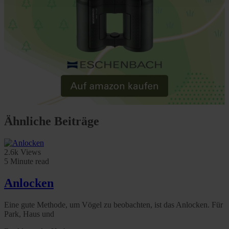
Policy and in the footer of our website).
Further information on the procedures used and your
rights can be found in our
Privacy Policy
|
Imprint
Ähnliche Beiträge
2.6k Views
5 Minute read
Anlocken
Eine gute Methode, um Vögel zu beobachten, ist das Anlocken. Für
Park, Haus und