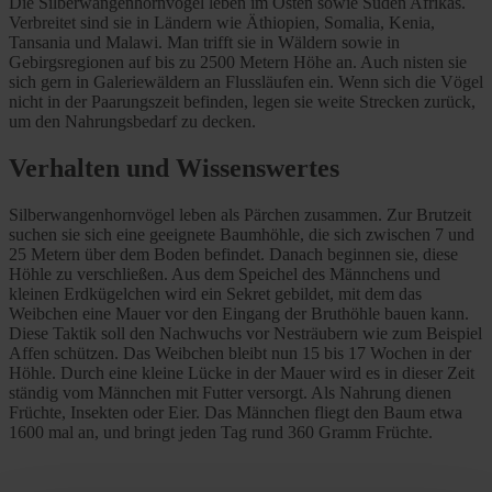
Die Silberwangenhornvögel leben im Osten sowie Süden Afrikas.
Verbreitet sind sie in Ländern wie Äthiopien, Somalia, Kenia,
Tansania und Malawi. Man trifft sie in Wäldern sowie in
Gebirgsregionen auf bis zu 2500 Metern Höhe an. Auch nisten sie
sich gern in Galeriewäldern an Flussläufen ein. Wenn sich die Vögel
nicht in der Paarungszeit befinden, legen sie weite Strecken zurück,
um den Nahrungsbedarf zu decken.
Verhalten und Wissenswertes
Silberwangenhornvögel leben als Pärchen zusammen. Zur Brutzeit
suchen sie sich eine geeignete Baumhöhle, die sich zwischen 7 und
25 Metern über dem Boden befindet. Danach beginnen sie, diese
Höhle zu verschließen. Aus dem Speichel des Männchens und
kleinen Erdkügelchen wird ein Sekret gebildet, mit dem das
Weibchen eine Mauer vor den Eingang der Bruthöhle bauen kann.
Diese Taktik soll den Nachwuchs vor Nesträubern wie zum Beispiel
Affen schützen. Das Weibchen bleibt nun 15 bis 17 Wochen in der
Höhle. Durch eine kleine Lücke in der Mauer wird es in dieser Zeit
ständig vom Männchen mit Futter versorgt. Als Nahrung dienen
Früchte, Insekten oder Eier. Das Männchen fliegt den Baum etwa
1600 mal an, und bringt jeden Tag rund 360 Gramm Früchte.