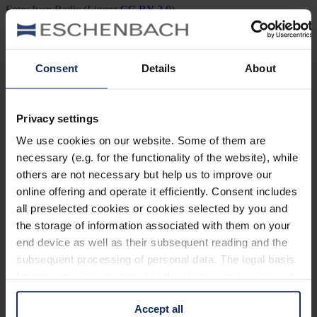
Foto: Ivan Radic (Lizenz
CC BY 2.0
)
Previous Post
Consent
Details
About
Aufstehen nach der Vogeluhr
Next Post
Privacy settings
Neue Studie zu Vögeln und Straßenlärm
We use cookies on our website. Some of them are
necessary (e.g. for the functionality of the website), while
Kategorien
others are not necessary but help us to improve our
online offering and operate it efficiently. Consent includes
Ausrüstung
all preselected cookies or cookies selected by you and
Naturwelt
the storage of information associated with them on your
Neu
Reisen
end device as well as their subsequent reading and the
Tier des Monats
subsequent processing of personal data. The legal basis
Vogel der Woche
for the consent with regard to the storage and reading of
Vogel des Jahres
Vogelwelt
information is Art. 25 para. 1 TDDDG and with regard to
Accept all
the processing of personal data Art. 6 para. 1 lit. a