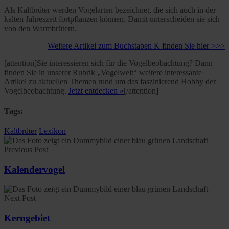
Als Kaltbrüter werden Vogelarten bezeichnet, die sich auch in der
kalten Jahreszeit fortpflanzen können. Damit unterscheiden sie sich
von den Warmbrütern.
Weitere Artikel zum Buchstaben K finden Sie hier >>>
[attention]Sie interessieren sich für die Vogelbeobachtung? Dann
finden Sie in unserer Rubrik „Vogelwelt“ weitere interessante
Artikel zu aktuellen Themen rund um das faszinierend Hobby der
Vogelbeobachtung.
Jetzt entdecken »
[/attention]
Tags:
Kaltbrüter
Lexikon
Previous Post
Kalendervogel
Next Post
Kerngebiet