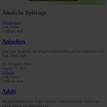
Ähnliche Beiträge
2.6k Views
5 Minute read
Anlocken
Eine gute Methode, um Vögel zu beobachten, ist das Anlocken. Für
Park, Haus und
By Alexandra Huth
August 27, 2012
2.6k Views
5 Minute read
Adult
Ein geschlechtsreifer Vogel wird als Adult bezeichnet. Nach wie
vielen Jahren ein Jungvogel zu