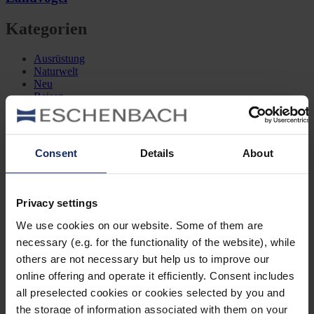
Kategorien
Ausrüstung
Naturwelt
Neu
Reisen
Tier des Monats
Vogel der Woche
Vogel des Jahres
Vogelwelt
Consent
Details
About
Neueste Beiträge
Privacy settings
Können Vögel träumen?
Wer schon einmal einen schlafenden Hund mit zuckenden Pfoten
We use cookies on our website. Some of them are
oder einen Vogel mit geschlossenen Augen beobachtet hat, hat sich
necessary (e.g. for the functionality of the website), while
vielleicht gefragt: Träumen Tiere eigentlich?
others are not necessary but help us to improve our
Mönchsgrasmücke: Kleine Insektenjägerin
online offering and operate it efficiently. Consent includes
Die Mönchsgrasmücke ist eine Vogelart aus der Familie der
all preselected cookies or cookies selected by you and
Grasmücken und ist ein kleiner lebhafter Vogel, der sich
the storage of information associated with them on your