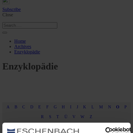
Subscribe
Close
Home
Archives
Enzyklopädie
Enzyklopädie
A
B
C
D
E
F
G
H
I
J
K
L
M
N
O
P
R
S
T
Ü
V
W
Z
1 Min Lesezeit