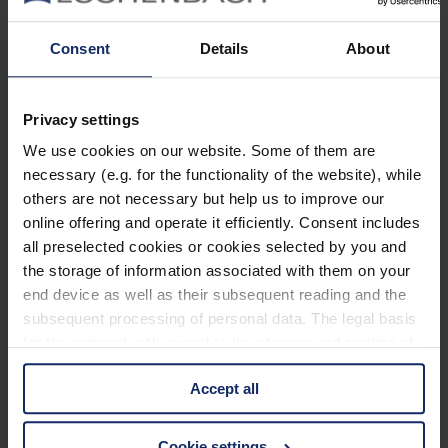
omnivor
Consent
Details
About
By Jan Bolczyk
Juni 30, 2023
Jetzt lesen
Privacy settings
1 Min Lesezeit
We use cookies on our website. Some of them are
Ornithologie
necessary (e.g. for the functionality of the website), while
others are not necessary but help us to improve our
By Jan Bolczyk
online offering and operate it efficiently. Consent includes
Juni 30, 2023
all preselected cookies or cookies selected by you and
Jetzt lesen
the storage of information associated with them on your
Kategorien
end device as well as their subsequent reading and the
subsequent processing of personal data. The legal basis
Ausrüstung
for the consent with regard to the storage and reading of
Naturwelt
information is Art. 25 para. 1 TDDDG and with regard to
Neu
Reisen
Accept all
the processing of personal data Art. 6 para. 1 lit. a
Tier des Monats
GDPR. We also use cookies from third-party providers.
Vogel der Woche
You can find a list of cookies under "Details". In these
Vogel des Jahres
Cookie settings