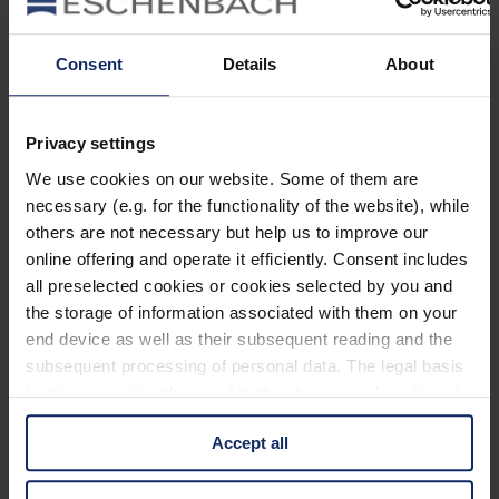
By Jan Bolczyk
Consent
Details
About
Juli 18, 2023
Jetzt lesen
1 Min Lesezeit
Privacy settings
Ruhekleid
We use cookies on our website. Some of them are
By Jan Bolczyk
necessary (e.g. for the functionality of the website), while
Juli 18, 2023
others are not necessary but help us to improve our
Jetzt lesen
online offering and operate it efficiently. Consent includes
1 Min Lesezeit
all preselected cookies or cookies selected by you and
Rüttelflug
the storage of information associated with them on your
end device as well as their subsequent reading and the
By Jan Bolczyk
subsequent processing of personal data. The legal basis
Juli 18, 2023
for the consent with regard to the storage and reading of
Jetzt lesen
information is Art. 25 para. 1 TDDDG and with regard to
Kategorien
Accept all
the processing of personal data Art. 6 para. 1 lit. a
GDPR. We also use cookies from third-party providers.
Ausrüstung