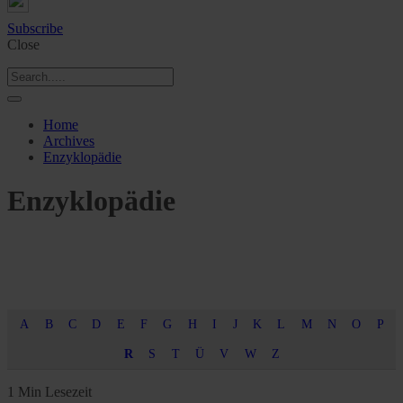
Subscribe
Close
Home
Archives
Enzyklopädie
Enzyklopädie
A
B
C
D
E
F
G
H
I
J
K
L
M
N
O
P
R
S
T
Ü
V
W
Z
1 Min Lesezeit