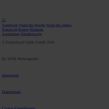
Vogelwelt
Vogel der Woche
Vogel des Jahres
Naturwelt
Reisen
Hotspots
Ausrüstung
Händlersuche
© Eschenbach Optik GmbH 2026
᛫
By WSB Werbeagentur
᛫
Impressum
᛫
Datenschutz
᛫
Cookie-Einstellungen