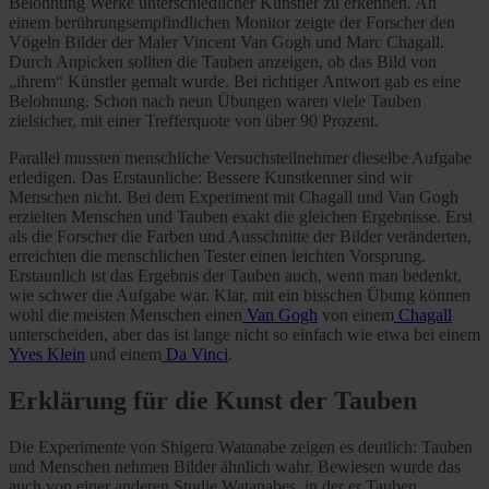
Belohnung Werke unterschiedlicher Künstler zu erkennen. An
einem berührungsempfindlichen Monitor zeigte der Forscher den
Vögeln Bilder der Maler Vincent Van Gogh und Marc Chagall.
Durch Anpicken sollten die Tauben anzeigen, ob das Bild von
„ihrem“ Künstler gemalt wurde. Bei richtiger Antwort gab es eine
Belohnung. Schon nach neun Übungen waren viele Tauben
zielsicher, mit einer Trefferquote von über 90 Prozent.
Parallel mussten menschliche Versuchsteilnehmer dieselbe Aufgabe
erledigen. Das Erstaunliche: Bessere Kunstkenner sind wir
Menschen nicht. Bei dem Experiment mit Chagall und Van Gogh
erzielten Menschen und Tauben exakt die gleichen Ergebnisse. Erst
als die Forscher die Farben und Ausschnitte der Bilder veränderten,
erreichten die menschlichen Tester einen leichten Vorsprung.
Erstaunlich ist das Ergebnis der Tauben auch, wenn man bedenkt,
wie schwer die Aufgabe war. Klar, mit ein bisschen Übung können
wohl die meisten Menschen einen
Van Gogh
von einem
Chagall
unterscheiden, aber das ist lange nicht so einfach wie etwa bei einem
Yves Klein
und einem
Da Vinci
.
Erklärung für die Kunst der Tauben
Die Experimente von Shigeru Watanabe zeigen es deutlich: Tauben
und Menschen nehmen Bilder ähnlich wahr. Bewiesen wurde das
auch von einer anderen Studie Watanabes, in der er Tauben