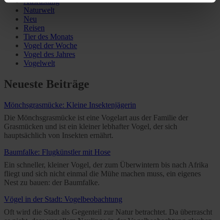
Ausrüstung
You can consent to the use of non-essential cookies by
Naturwelt
Neu
clicking on the "Accept all" button or change your mind by
Reisen
clicking on "Reject". You can access your settings at any
Tier des Monats
time and deselect cookies at any time (in the Privacy
Vogel der Woche
Vogel des Jahres
Policy and in the footer of our website).
Vogelwelt
Further information on the procedures used and your
Neueste Beiträge
rights can be found in our
Privacy Policy
|
Imprint
Mönchsgrasmücke: Kleine Insektenjägerin
Die Mönchsgrasmücke ist eine Vogelart aus der Familie der
Grasmücken und ist ein kleiner lebhafter Vogel, der sich
hauptsächlich von Insekten ernährt.
Baumfalke: Flugkünstler mit Hose
Ein schneller, kleiner Vogel, der zum Überwintern bis nach Afrika
fliegt und sich nicht einmal die Mühe machen muss, ein eigenes
Nest zu bauen: der Baumfalke.
Vögel in der Stadt: Vogelbeobachtung
Oft wird die Stadt als Gegenteil zur Natur betrachtet. Da überrascht