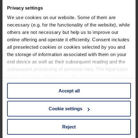
Den gesamten Artikel zu Shigeru Watanabes Studie könnt ihr
im
Privacy settings
Magazin „Animal Cognition“ erwerben
.
We use cookies on our website. Some of them are
Schon gewusst? Tauben sind nicht nur Kunstkenner, sie sind auch
necessary (e.g. for the functionality of the website), while
Postboten. Mehr in unserem
Beitrag zu Brieftauben
.
others are not necessary but help us to improve our
foto von
Éva Zara
auf
Pixabay
online offering and operate it efficiently. Consent includes
all preselected cookies or cookies selected by you and
Tags:
the storage of information associated with them on your
kurios
Taube
Tauben
Vogelwelt
end device as well as their subsequent reading and the
subsequent processing of personal data. The legal basis
Previous Post
for the consent with regard to the storage and reading of
Die Sinne der Vögel
information is Art. 25 para. 1 TDDDG and with regard to
Accept all
the processing of personal data Art. 6 para. 1 lit. a
GDPR. We also use cookies from third-party providers.
Next Post
You can find a list of cookies under "Details". In these
Cookie settings
Singvögel – Gefiederte Sänger
cases, the consent in these cases the transfer of data to
third countries, in particular to the U.S.A.
Kategorien
Reject