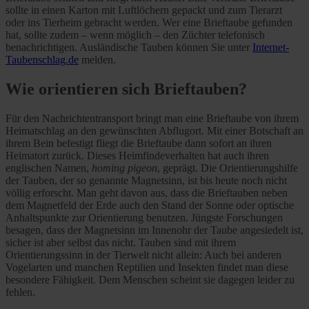
sollte in einen Karton mit Luftlöchern gepackt und zum Tierarzt
oder ins Tierheim gebracht werden. Wer eine Brieftaube gefunden
hat, sollte zudem – wenn möglich – den Züchter telefonisch
benachrichtigen. Ausländische Tauben können Sie unter
Internet-
Taubenschlag.de
melden.
Wie orientieren sich Brieftauben?
Für den Nachrichtentransport bringt man eine Brieftaube von ihrem
Heimatschlag an den gewünschten Abflugort. Mit einer Botschaft an
ihrem Bein befestigt fliegt die Brieftaube dann sofort an ihren
Heimatort zurück. Dieses Heimfindeverhalten hat auch ihren
englischen Namen,
homing pigeon
, geprägt. Die Orientierungshilfe
der Tauben, der so genannte Magnetsinn, ist bis heute noch nicht
völlig erforscht. Man geht davon aus, dass die Brieftauben neben
dem Magnetfeld der Erde auch den Stand der Sonne oder optische
Anhaltspunkte zur Orientierung benutzen. Jüngste Forschungen
besagen, dass der Magnetsinn im Innenohr der Taube angesiedelt ist,
sicher ist aber selbst das nicht. Tauben sind mit ihrem
Orientierungssinn in der Tierwelt nicht allein: Auch bei anderen
Vogelarten und manchen Reptilien und Insekten findet man diese
besondere Fähigkeit. Dem Menschen scheint sie dagegen leider zu
fehlen.