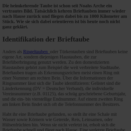
Die heimkehrende Taube ist schon seit Noahs Arche ein
vertrautes Bild. Tatsächlich kehren Brieftauben immer wieder
nach Hause zurück und fliegen dabei bis zu 1000 Kilometer am
Stück. Wie sie sich dabei orientieren ist bis heute noch nicht
ganz geklärt.
Identifikation der Brieftaube
Anders als
Ringeltauben
oder Türkentauben sind Brieftauben keine
eigene Art, sondern diejenigen Haustauben, die zur
Briefüberbringung genutzt werden. Zu den domestizierten
Haustauben gehört zum Beispiel die weit verbreitete Stadttaube.
Brieftauben tragen als Erkennungszeichen meist einen Ring mit
einer Nummer am rechten Bein. Über die Informationen der
Ringnummer lässt sich die Taube identifizieren: Gelistet sind die
Länderkennung (DV = Deutscher Verband), die individuelle
Vereinsnummer (z.B. 01125), das schräg geschriebene Geburtsjahr,
und die ein- bis vierstellige Endnummer. Auf einem zweiten Ring
am linken Bein findet sich oft die Telefonnummer des Besitzers.
Habt ihr eine Brieftaube gefunden, so stellt ihr eine Schale mit
Wasser sowie Körnern wie Getreide, Reis, Leinsamen, oder
Hülsenfrüchten hin. Wenn sie nicht verletzt ist, erholt sich die
Brieftaube schnell und fliegt nach Hause. Eine verletzte Brieftaube