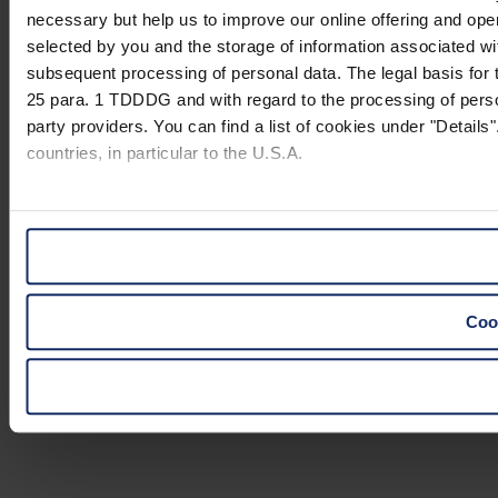
necessary but help us to improve our online offering and opera
selected by you and the storage of information associated wi
subsequent processing of personal data. The legal basis for t
25 para. 1 TDDDG and with regard to the processing of person
party providers. You can find a list of cookies under "Details"
countries, in particular to the U.S.A.
You can consent to the use of non-essential cookies by click
"Reject". You can access your settings at any time and desele
website).
Cook
Further information on the procedures used and your rights 