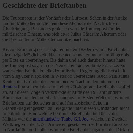
Geschichte der Brieftauben
Die Taubenpost ist der Vorläufer der Luftpost. Schon in der Antike
und im Mittelalter nutzte man diese Methode der Nachrichten-
Überbringung. Besonders praktisch war die Taubenpost für den
militärischen Einsatz, was sich etwa Julius Cäsar im Altertum oder
die Kreuzritter im Mittelalter zunutze machten.
Bis zur Erfindung des Telegrafen in den 1830ern waren Brieftauben
die einzige Möglichkeit, Nachrichten schneller und unauffälliger als
per Bote zu überbringen. Bis dahin und auch darüber hinaus hatte
die Taubenpost sogar in der Neuzeit einige berühmte Einsätze. So
war es eine Brieftaube, die der britischen Regierung die Botschaft
vom Sieg über Napoleon in Waterloo überbrachte. Auch Paul Julius
Reuter, der Gründer des renommierten Nachrichtenunternehmens
Reuters
fing seinen Dienst mit einer 200-köpfigen Brieftaubenstaffel
an. Mit diesen Vögeln verschickte er Mitte des 19. Jahrhunderts
Börsennachrichten innerhalb Londons. Im Ersten Weltkrieg wurden
Brieftauben auf deutscher und auf französischer Seite im
Grabenkrieg eingesetzt, da Telegrafie unter diesen Umständen nicht
funktionierte. Eine weitere berühmte Brieftaube im Dienst des
Militärs war die
amerikanische Taube G.I. Joe
, welche im Zweiten
Weltkrieg von der U.S. Armee eingesetzt wurde. Für ihre Einsätze
in Nordafrika und Italien wurde die Brieftaube sogar mit der Dickin