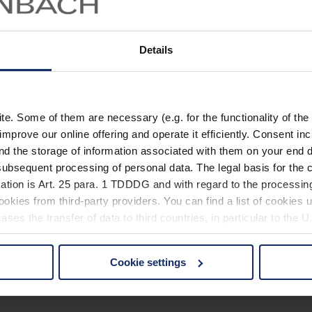
Details
mmerung
. Some of them are necessary (e.g. for the functionality of the 
improve our online offering and operate it efficiently. Consent in
nd the storage of information associated with them on your end d
ubsequent processing of personal data. The legal basis for the c
ation is Art. 25 para. 1 TDDDG and with regard to the processing
okies from third-party providers. You can find a list of cookies u
ses the transfer of data to third countries, in particular to the 
Cookie settings
 non-essential cookies by clicking on the "Accept all" button or
our settings at any time and deselect cookies at any time (in th