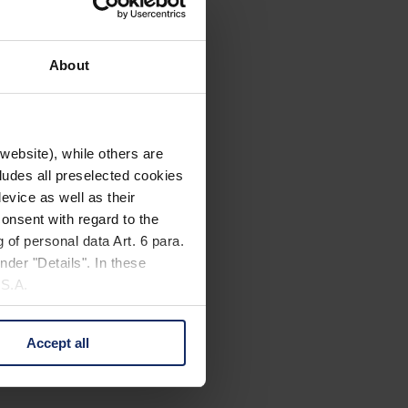
About
website), while others are
cludes all preselected cookies
evice as well as their
onsent with regard to the
 of personal data Art. 6 para.
nder "Details". In these
U.S.A.
Accept all
 change your mind by clicking
e Privacy Policy and in the