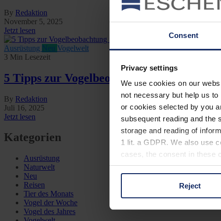
By
Redaktion
November 5, 2025
Jetzt lesen
Consent
Ausrüstung
Neu
Vogelwelt
3 Min Lesezeit
Privacy settings
5 Tipps zur Vogelbeobachtung in der Dä
We use cookies on our website
not necessary but help us to 
By
Redaktion
or cookies selected by you a
Juli 16, 2025
Jetzt lesen
subsequent reading and the s
storage and reading of inform
Kategorien
1 lit. a GDPR. We also use co
cases, the consent in these ca
Ausrüstung
Naturwelt
Neu
Reisen
Reject
You can consent to the use of
Tier des Monats
on "Reject". You can access y
Vogel der Woche
Vogel des Jahres
footer of our website).
Vogelwelt