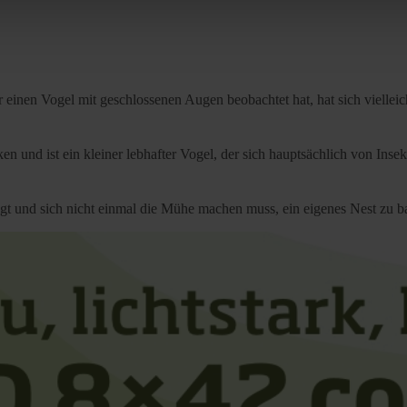
rocedures used and your rights can be found in our
Privacy Poli
inen Vogel mit geschlossenen Augen beobachtet hat, hat sich vielleich
 und ist ein kleiner lebhafter Vogel, der sich hauptsächlich von Insek
liegt und sich nicht einmal die Mühe machen muss, ein eigenes Nest zu 