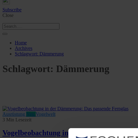
Subscribe
Close
Home
Archives
Schlagwort:
Dämmerung
Schlagwort:
Dämmerung
Ausrüstung
Neu
Vogelwelt
3 Min Lesezeit
Vogelbeobachtung in der Dämmerung: Das