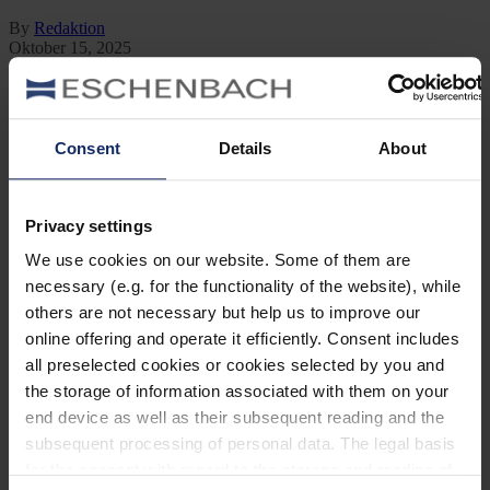
By
Redaktion
Oktober 15, 2025
Jetzt lesen
Kategorien
Consent
Details
About
Ausrüstung
Naturwelt
Neu
Reisen
Privacy settings
Tier des Monats
Vogel der Woche
We use cookies on our website. Some of them are
Vogel des Jahres
necessary (e.g. for the functionality of the website), while
Vogelwelt
others are not necessary but help us to improve our
online offering and operate it efficiently. Consent includes
Neueste Beiträge
all preselected cookies or cookies selected by you and
Können Vögel träumen?
the storage of information associated with them on your
end device as well as their subsequent reading and the
Wer schon einmal einen schlafenden Hund mit zuckenden Pfoten
oder einen Vogel mit geschlossenen Augen beobachtet hat, hat sich
subsequent processing of personal data. The legal basis
vielleicht gefragt: Träumen Tiere eigentlich?
for the consent with regard to the storage and reading of