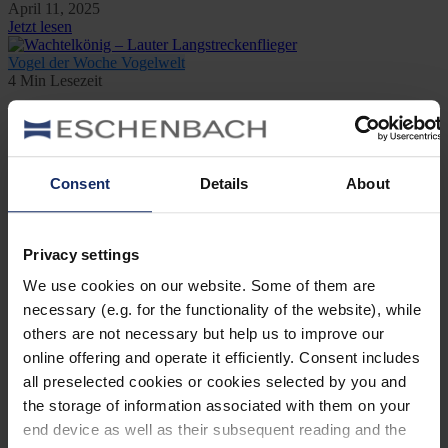
April 11, 2025
Jetzt lesen
Vogel der Woche
Vogelwelt
4 Min Lesezeit
Wachtelkönig – Lauter
Langstreckenflieger
Consent
Details
About
By Julia Scholz
Oktober 6, 2023
Jetzt lesen
Privacy settings
Neu
Vogel der Woche
Vogelwelt
3 Min Lesezeit
We use cookies on our website. Some of them are
necessary (e.g. for the functionality of the website), while
Schwarzbrauenalbatros: Mürrische
others are not necessary but help us to improve our
Grazie
online offering and operate it efficiently. Consent includes
all preselected cookies or cookies selected by you and
By
Redaktion
the storage of information associated with them on your
Juli 31, 2015
end device as well as their subsequent reading and the
Jetzt lesen