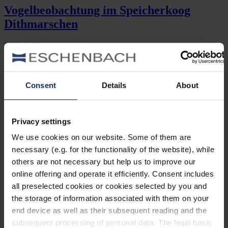
Vogelbeobachtung im Speicherkoog
Dithmarschen
By
Redaktion
September 16, 2025
Jetzt lesen
Kategorien
Consent
Details
About
Ausrüstung
Naturwelt
Privacy settings
Neu
Reisen
We use cookies on our website. Some of them are
Tier des Monats
necessary (e.g. for the functionality of the website), while
Vogel der Woche
others are not necessary but help us to improve our
Vogel des Jahres
Vogelwelt
online offering and operate it efficiently. Consent includes
all preselected cookies or cookies selected by you and
Neueste Beiträge
the storage of information associated with them on your
end device as well as their subsequent reading and the
Baumfalke: Flugkünstler mit Hose
subsequent processing of personal data. The legal basis
Ein schneller, kleiner Vogel, der zum Überwintern bis nach Afrika