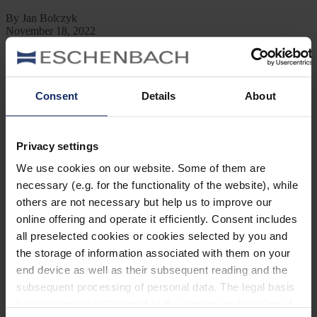
By Jan Bolczyk
November 18, 2022
Jetzt lesen
Kategorien
Consent
Details
About
Ausrüstung
Naturwelt
Neu
Reisen
Privacy settings
Tier des Monats
Vogel der Woche
We use cookies on our website. Some of them are
Vogel des Jahres
necessary (e.g. for the functionality of the website), while
Vogelwelt
others are not necessary but help us to improve our
online offering and operate it efficiently. Consent includes
Neueste Beiträge
all preselected cookies or cookies selected by you and
Mönchsgrasmücke: Kleine Insektenjägerin
the storage of information associated with them on your
end device as well as their subsequent reading and the
Die Mönchsgrasmücke ist eine Vogelart aus der Familie der
Grasmücken und ist ein kleiner lebhafter Vogel, der sich
subsequent processing of personal data. The legal basis
hauptsächlich von Insekten ernährt.
for the consent with regard to the storage and reading of