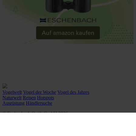
Vogelwelt
Vogel der Woche
Vogel des Jahres
Naturwelt
Reisen
Hotspots
Ausrüstung
Händlersuche
© Eschenbach Optik GmbH 2026
᛫
By WSB Werbeagentur