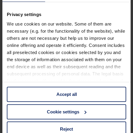
Weltzugvogeltag am 9. und 10. Mai 2015
– Energie vogelfreundlich gestalten
Privacy settings
By Julia Scholz
We use cookies on our website. Some of them are
Mai 6, 2015
necessary (e.g. for the functionality of the website), while
Jetzt lesen
others are not necessary but help us to improve our
Kategorien
online offering and operate it efficiently. Consent includes
all preselected cookies or cookies selected by you and
Ausrüstung
the storage of information associated with them on your
Naturwelt
end device as well as their subsequent reading and the
Neu
Reisen
subsequent processing of personal data. The legal basis
Tier des Monats
for the consent with regard to the storage and reading of
Vogel der Woche
information is Art. 25 para. 1 TDDDG and with regard to
Vogel des Jahres
Vogelwelt
Accept all
the processing of personal data Art. 6 para. 1 lit. a
GDPR. We also use cookies from third-party providers.
Neueste Beiträge
You can find a list of cookies under "Details". In these
Cookie settings
cases, the consent in these cases the transfer of data to
Können Vögel träumen?
third countries, in particular to the U.S.A.
Wer schon einmal einen schlafenden Hund mit zuckenden Pfoten
Reject
oder einen Vogel mit geschlossenen Augen beobachtet hat, hat sich