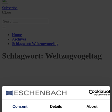
Subscribe
Close
Home
Archives
Schlagwort:
Weltzugvogeltag
Schlagwort:
Weltzugvogeltag
Vogelwelt
3 Min Lesezeit
Consent
Details
About