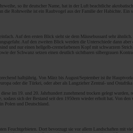
rweihe, so ihr deutscher Name, hat in der Luft beachtliche akrobatisc
Denn die Rohrweihe ist ein Raubvogel aus der Familie der Habichte. Ein 
einfach. Auf den ersten Blick sieht sie dem Mäusebussard sehr ähnlich.
ungsgefahr. Auf den zweiten Blick werden die Unterschiede dann aber d
sind und nur einen hellgelb-cremefarbenen Kopf mit schwarzem Stric
wie der Schwanz setzen einen deutlich sichtbaren silbergrauen Kontras
prechend halbjährig. Von März bis August/September ist ihr Hauptvo
opa oder die Türkei, oder aber als Langzieher Zentral- und Ostafrika 
diese im 19. und 20. Jahrhundert zunehmend trocken gelegt wurden, redu
e, sodass sich der Bestand seit den 1950ern wieder erholt hat. Von den
 in Polen und Deutschland.
Feuchtgebieten. Dort bevorzugt sie vor allem Landschaften mit viel R