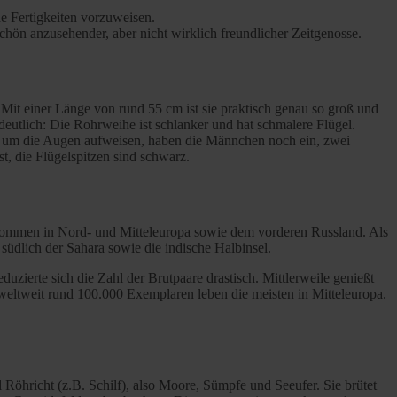
he Fertigkeiten vorzuweisen.
schön anzusehender, aber nicht wirklich freundlicher Zeitgenosse.
 Mit einer Länge von rund 55 cm ist sie praktisch genau so groß und
eutlich: Die Rohrweihe ist schlanker und hat schmalere Flügel.
h um die Augen aufweisen, haben die Männchen noch ein, zwei
t, die Flügelspitzen sind schwarz.
rkommen in Nord- und Mitteleuropa sowie dem vorderen Russland. Als
südlich der Sahara sowie die indische Halbinsel.
zierte sich die Zahl der Brutpaare drastisch. Mittlerweile genießt
 weltweit rund 100.000 Exemplaren leben die meisten in Mitteleuropa.
öhricht (z.B. Schilf), also Moore, Sümpfe und Seeufer. Sie brütet