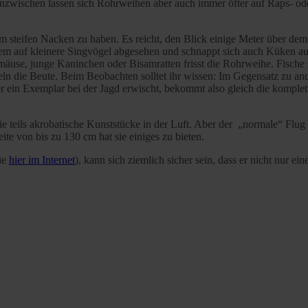
nzwischen lassen sich Rohrweihen aber auch immer öfter auf Raps- od
 steifen Nacken zu haben. Es reicht, den Blick einige Meter über de
llem auf kleinere Singvögel abgesehen und schnappt sich auch Küken au
mäuse, junge Kaninchen oder Bisamratten frisst die Rohrweihe. Fische st
geln die Beute. Beim Beobachten solltet ihr wissen: Im Gegensatz zu a
Wer ein Exemplar bei der Jagd erwischt, bekommt also gleich die komplett
ie teils akrobatische Kunststücke in der Luft. Aber der „normale“ Flug
ite von bis zu 130 cm hat sie einiges zu bieten.
ie
hier im Internet
), kann sich ziemlich sicher sein, dass er nicht nur ei