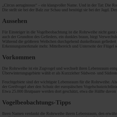
„Circus aeruginosus“ – ein klangvoller Name. Und in der Tat: Die Roh
Die stellt sie bei der Balz zur Schau und benötigt sie bei der Jagd. 
Aussehen
Für Einsteiger in die Vogelbeobachtung ist die Rohrweihe nicht ganz 
auch der Grundton des Gefieders, ein dunkles braun, birgt Verwechsl
Während die größeren Weibchen durchgehend dunkelbraun gefiedert 
Erkennungsmerkmale mehr. Mittelbereich und Unterseite der Flügel so
Vorkommen
Die Rohrweihe ist ein Zugvogel und wechselt ihren Lebensraum ents
Überwinterungsgebiete wählt er als Kurzzieher Südwest- und Südosteur
Feuchtgebiete sind der wichtigste Lebensraum für die Rohrweihe. Als 
der Greifvogel aber den Schutz der europäischen Vogelschutzrichtlini
Etwa 25.000 Brutpaare werden dort geschätzt, etwa die Hälfte davon
Vogelbeobachtungs-Tipps
Ihren Namen verdankt die Rohrweihe ihrem Lebensraum, den erwähnten 