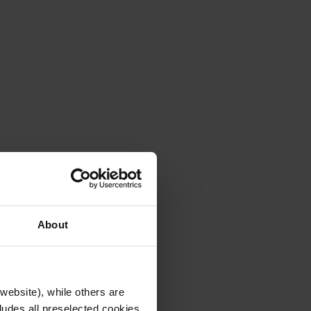
About
ten ernährt.
website), while others are
cludes all preselected cookies