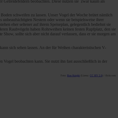
er Getreidefeldern beobachten. Diese nutzen sie zwar kaum als
m Boden schweifen zu lassen. Unser Vogel der Woche brütet nämlich
s unbeaufsichtigten Nestern oder wenn sie beispielsweise ihrer
ehen eher seltener auf ihrem Speiseplan, gelegentlich bediehnt sie
nderen Raubvögeln haben Rohrweihen keinen festen Rupfplatz, den sie
e Show, sollte sich aber nicht darauf verlassen, dass er sie morgen am
 kann sich sehen lassen. An der für Weihen charakteristischen V-
nen Vogel beobachten kann. Sie nutzt ihn fast ausschließlich in der
Foto:
Ron Knight
(Lizenz:
CC BY 2.0
) / flickr.com