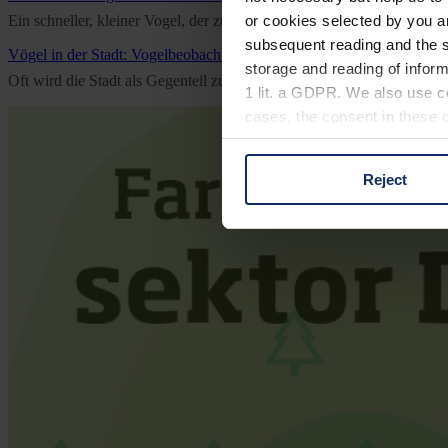
or cookies selected by you a
Ein schneller, kleiner Vogel, der zum Überwintern bis nach Afrika f
subsequent reading and the s
Vögel in der Stadt: Vogelbeobachtung
storage and reading of inform
Oft wird die Stadt als Gegenteil zur Natur betrachtet. Da überrascht 
1 lit. a GDPR. We also use co
cases, the consent in these ca
Reject
You can consent to the use of
on "Reject". You can access y
footer of our website).
Further information on the p