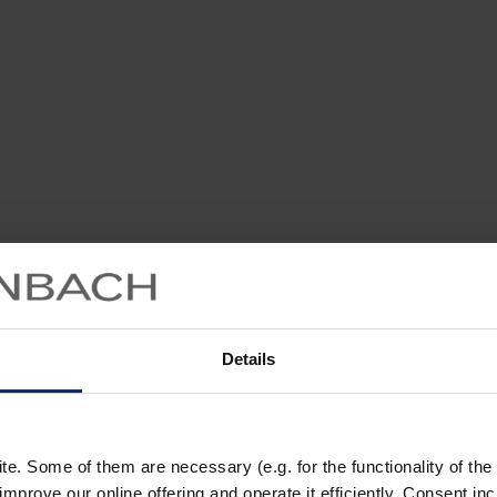
Details
 und ist ein kleiner lebhafter Vogel, der sich hauptsächlich von Insek
. Some of them are necessary (e.g. for the functionality of the 
improve our online offering and operate it efficiently. Consent in