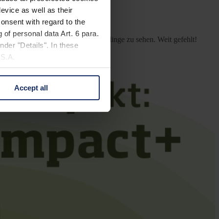
evice as well as their
bauen: der Baumfalke.
onsent with regard to the
 of personal data Art. 6 para.
der Stadt wären nur Tauben und Sperlinge zu sehen. Weit gefehlt!
nder "Details". In these
U.S.A.
Accept all
 change your mind by clicking
e Privacy Policy and in the
cy
|
Imprint