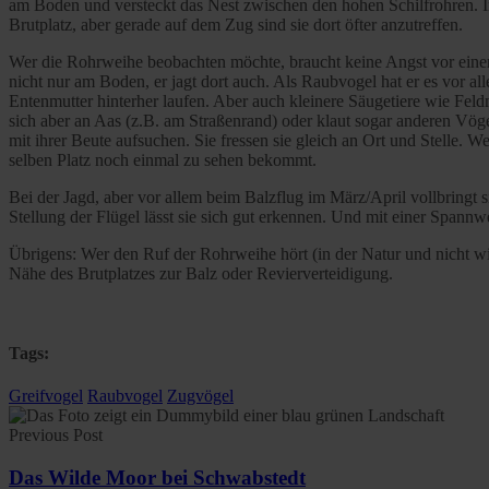
am Boden und versteckt das Nest zwischen den hohen Schilfrohren. I
Brutplatz, aber gerade auf dem Zug sind sie dort öfter anzutreffen.
Wer die Rohrweihe beobachten möchte, braucht keine Angst vor einem
nicht nur am Boden, er jagt dort auch. Als Raubvogel hat er es vor a
Entenmutter hinterher laufen. Aber auch kleinere Säugetiere wie Feld
sich aber an Aas (z.B. am Straßenrand) oder klaut sogar anderen Vö
mit ihrer Beute aufsuchen. Sie fressen sie gleich an Ort und Stelle. 
selben Platz noch einmal zu sehen bekommt.
Bei der Jagd, aber vor allem beim Balzflug im März/April vollbringt s
Stellung der Flügel lässt sie sich gut erkennen. Und mit einer Spannwe
Übrigens: Wer den Ruf der Rohrweihe hört (in der Natur und nicht w
Nähe des Brutplatzes zur Balz oder Revierverteidigung.
Tags:
Greifvogel
Raubvogel
Zugvögel
Previous Post
Das Wilde Moor bei Schwabstedt