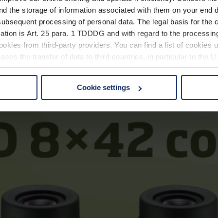
nd the storage of information associated with them on your end d
liegt und sich nicht einmal die Mühe machen muss, ein eigenes Nest zu 
ubsequent processing of personal data. The legal basis for the c
ation is Art. 25 para. 1 TDDDG and with regard to the processing
es nicht, dass vor allem Neulinge in der Vogelbeobachtung glauben, in 
okies from third-party providers. You can find a list of cookies u
ses the transfer of data to third countries, in particular to the 
Cookie settings
 non-essential cookies by clicking on the "Accept all" button or
our settings at any time and deselect cookies at any time (in th
rocedures used and your rights can be found in our
Privacy Poli