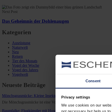
Next Post
Das Geheimnis der Dohlenaugen
Kategorien
Ausrüstung
Naturwelt
Neu
Reisen
Tier des Monats
Vogel der Woche
Vogel des Jahres
Vogelwelt
Consent
Neueste Beiträge
Mönchsgrasmücke: Kleine Insektenjägerin
Privacy settings
Die Mönchsgrasmücke ist eine Vogelart aus der Familie der Grasmücken
We use cookies on our website
Baumfalke: Flugkünstler mit Hose
not necessary but help us to 