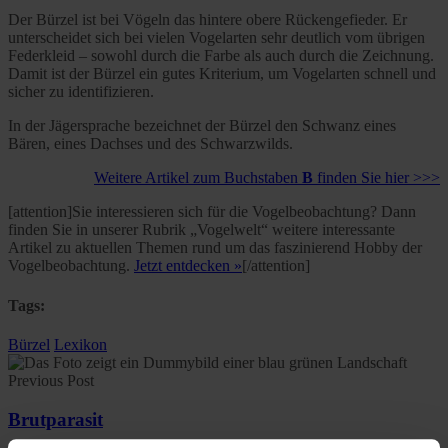
Der Bürzel ist bei Vögeln das hintere obere Rückengefieder. Er
unterscheidet sich bei vielen Vogelarten sehr deutlich vom übrigen
Federkleid – sowohl durch die Farbe als auch durch die Zeichnung.
Damit ist der Bürzel ein gutes Kriterium, um Vogelarten schnell und
sicher zu identifizieren.
In der Jägersprache bezeichnet der Bürzel den Schwanz eines
Bären, eines Dachses und des Schwarzwilds.
Weitere Artikel zum Buchstaben
B
finden Sie hier >>>
[attention]Sie interessieren sich für die Vogelbeobachtung? Dann
finden Sie in unserer Rubrik „Vogelwelt“ weitere interessante
Artikel zu aktuellen Themen rund um das faszinierend Hobby der
Vogelbeobachtung.
Jetzt entdecken »
[/attention]
Tags:
Bürzel
Lexikon
Previous Post
Brutparasit