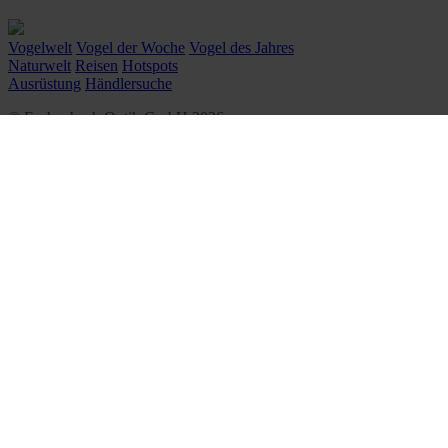
Vogelwelt
Vogel der Woche
Vogel des Jahres
Naturwelt
Reisen
Hotspots
Ausrüstung
Händlersuche
© Eschenbach Optik GmbH 2026
᛫
By WSB Werbeagentur
᛫
Impressum
᛫
Datenschutz
᛫
Cookie-Einstellungen
᛫