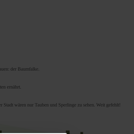
bauen: der Baumfalke.
ten ernährt.
der Stadt wären nur Tauben und Sperlinge zu sehen. Weit gefehlt!