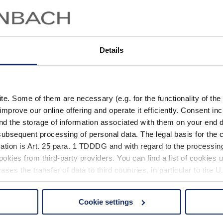
Details
. Some of them are necessary (e.g. for the functionality of the 
improve our online offering and operate it efficiently. Consent in
nd the storage of information associated with them on your end d
ubsequent processing of personal data. The legal basis for the c
ation is Art. 25 para. 1 TDDDG and with regard to the processing
okies from third-party providers. You can find a list of cookies u
ses the transfer of data to third countries, in particular to the 
Cookie settings
 non-essential cookies by clicking on the "Accept all" button or
our settings at any time and deselect cookies at any time (in th