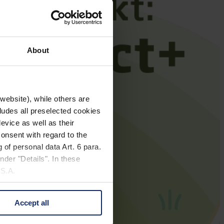
About
website), while others are
cludes all preselected cookies
evice as well as their
onsent with regard to the
 of personal data Art. 6 para.
nder "Details". In these
U.S.A.
Accept all
 change your mind by clicking
e Privacy Policy and in the