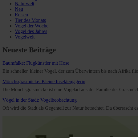
Naturwelt
Neu
Reisen
Tier des Monats
Vogel der Woche
Vogel des Jahres
Vogelwelt
Neueste Beiträge
Baumfalke: Flugkünstler mit Hose
Ein schneller, kleiner Vogel, der zum Überwintern bis nach Afrika f
Mönchsgrasmücke: Kleine Insektenjägerin
Die Mönchsgrasmücke ist eine Vogelart aus der Familie der Grasmücken
Vögel in der Stadt: Vogelbeobachtung
Oft wird die Stadt als Gegenteil zur Natur betrachtet. Da überrascht 