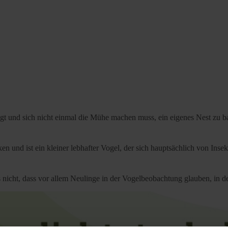
liegt und sich nicht einmal die Mühe machen muss, ein eigenes Nest zu 
 und ist ein kleiner lebhafter Vogel, der sich hauptsächlich von Insek
es nicht, dass vor allem Neulinge in der Vogelbeobachtung glauben, in 