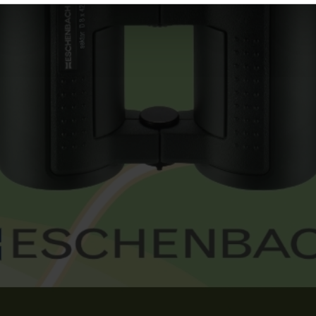
rocedures used and your rights can be found in our
Privacy Poli