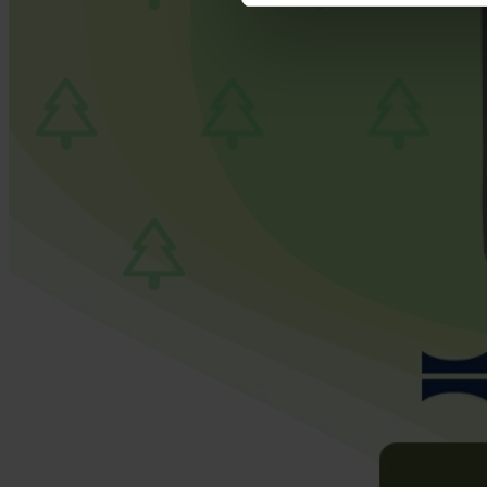
footer of our website).
Further information on the p