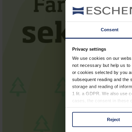
Consent
Privacy settings
We use cookies on our website
not necessary but help us to 
or cookies selected by you a
subsequent reading and the s
storage and reading of inform
1 lit. a GDPR. We also use co
cases, the consent in these ca
Reject
You can consent to the use of
on "Reject". You can access y