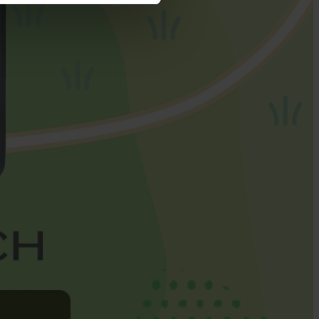
cy
|
Imprint