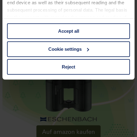
end device as well as their subsequent reading and the
Vögel in der Stadt: Vogelbeobachtung
subsequent processing of personal data. The legal basis
Oft wird die Stadt als Gegenteil zur Natur betrachtet. Da überrascht
for the consent with regard to the storage and reading of
es nicht, dass vor allem Neulinge in der Vogelbeobachtung glauben,
information is Art. 25 para. 1 TDDDG and with regard to
in der Stadt wären nur Tauben und Sperlinge zu sehen. Weit gefehlt!
Accept all
the processing of personal data Art. 6 para. 1 lit. a
GDPR. We also use cookies from third-party providers.
You can find a list of cookies under "Details". In these
Cookie settings
cases, the consent in these cases the transfer of data to
third countries, in particular to the U.S.A.
Reject
You can consent to the use of non-essential cookies by
clicking on the "Accept all" button or change your mind by
clicking on "Reject". You can access your settings at any
time and deselect cookies at any time (in the Privacy
Policy and in the footer of our website).
Further information on the procedures used and your
rights can be found in our
Privacy Policy
|
Imprint