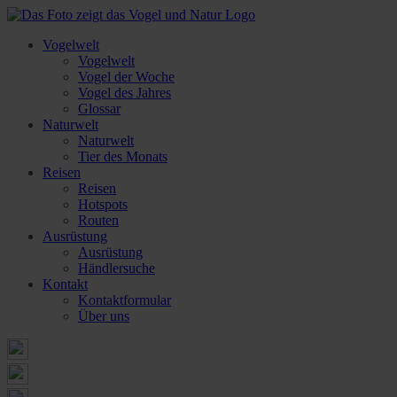
Vogelwelt
Vogelwelt
Vogel der Woche
Vogel des Jahres
Glossar
Naturwelt
Naturwelt
Tier des Monats
Reisen
Reisen
Hotspots
Routen
Ausrüstung
Ausrüstung
Händlersuche
Kontakt
Kontaktformular
Über uns