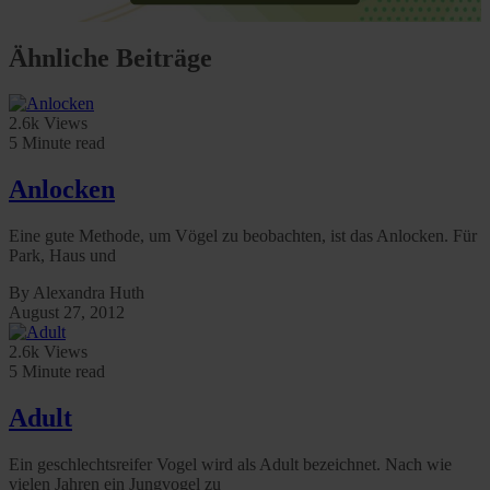
Ähnliche Beiträge
2.6k Views
5 Minute read
Anlocken
Eine gute Methode, um Vögel zu beobachten, ist das Anlocken. Für
Park, Haus und
By Alexandra Huth
August 27, 2012
2.6k Views
5 Minute read
Adult
Ein geschlechtsreifer Vogel wird als Adult bezeichnet. Nach wie
vielen Jahren ein Jungvogel zu