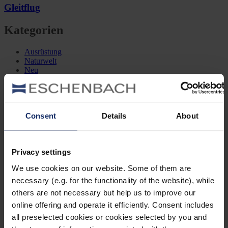
Gleitflug
Kategorien
Ausrüstung
Naturwelt
Neu
Reisen
Tier des Monats
Vogel der Woche
Vogel des Jahres
Vogelwelt
Consent
Details
About
Neueste Beiträge
Privacy settings
Können Vögel träumen?
We use cookies on our website. Some of them are
Wer schon einmal einen schlafenden Hund mit zuckenden Pfoten
necessary (e.g. for the functionality of the website), while
oder einen Vogel mit geschlossenen Augen beobachtet hat, hat sich
vielleicht gefragt: Träumen Tiere eigentlich?
others are not necessary but help us to improve our
online offering and operate it efficiently. Consent includes
Mönchsgrasmücke: Kleine Insektenjägerin
all preselected cookies or cookies selected by you and
Die Mönchsgrasmücke ist eine Vogelart aus der Familie der