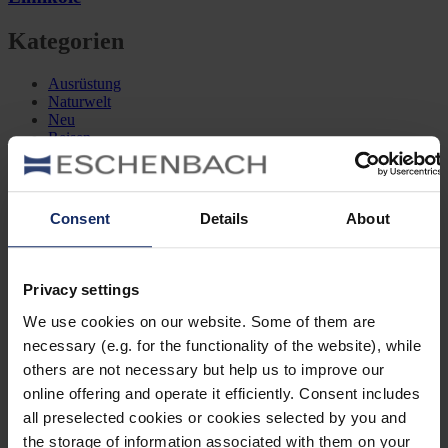
Kategorien
Ausrüstung
Naturwelt
Neu
Reisen
Tier des Monats
Vogel der Woche
Vogel des Jahres
Vogelwelt
Consent
Details
About
Neueste Beiträge
Privacy settings
Können Vögel träumen?
Wer schon einmal einen schlafenden Hund mit zuckenden Pfoten
We use cookies on our website. Some of them are
oder einen Vogel mit geschlossenen Augen beobachtet hat, hat sich
necessary (e.g. for the functionality of the website), while
vielleicht gefragt: Träumen Tiere eigentlich?
others are not necessary but help us to improve our
Mönchsgrasmücke: Kleine Insektenjägerin
online offering and operate it efficiently. Consent includes
Die Mönchsgrasmücke ist eine Vogelart aus der Familie der
all preselected cookies or cookies selected by you and
Grasmücken und ist ein kleiner lebhafter Vogel, der sich
the storage of information associated with them on your