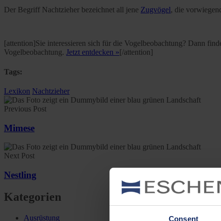
Der Begriff Nachtzieher bezeichnet all jene
Zugvögel
, die vorwiegen
[attention]Sie interessieren sich für die Vogelbeobachtung? Dann fin
Vogelbeobachtung.
Jetzt entdecken »
[/attention]
Tags:
Lexikon
Nachtzieher
Previous Post
Mimese
Next Post
Nestling
Kategorien
Ausrüstung
Consent