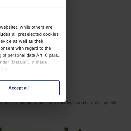
website), while others are
cludes all preselected cookies
evice as well as their
onsent with regard to the
 of personal data Art. 6 para.
nder "Details". In these
ten ernährt.
U.S.A.
bauen: der Baumfalke.
Accept all
 change your mind by clicking
e Privacy Policy and in the
der Stadt wären nur Tauben und Sperlinge zu sehen. Weit gefehlt!
cy
|
Imprint