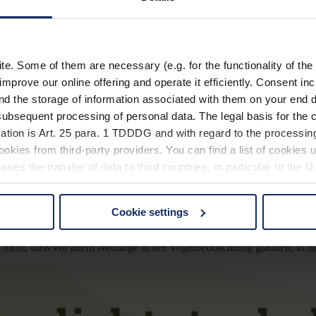
. Some of them are necessary (e.g. for the functionality of the 
improve our online offering and operate it efficiently. Consent in
nd the storage of information associated with them on your end d
ubsequent processing of personal data. The legal basis for the c
ation is Art. 25 para. 1 TDDDG and with regard to the processing
okies from third-party providers. You can find a list of cookies u
 und ist ein kleiner lebhafter Vogel, der sich hauptsächlich von Insek
ses the transfer of data to third countries, in particular to the 
liegt und sich nicht einmal die Mühe machen muss, ein eigenes Nest zu 
Cookie settings
 non-essential cookies by clicking on the "Accept all" button or
our settings at any time and deselect cookies at any time (in th
es nicht, dass vor allem Neulinge in der Vogelbeobachtung glauben, in 
rocedures used and your rights can be found in our
Privacy Poli