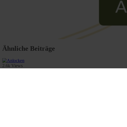
Ähnliche Beiträge
2.6k Views
5 Minute read
Anlocken
Eine gute Methode, um Vögel zu beobachten, ist das Anlocken. Für 
By Alexandra Huth
August 27, 2012
2.6k Views
5 Minute read