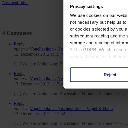
Nischenbrüter
Privacy settings
We use cookies on our website
not necessary but help us to 
or cookies selected by you a
4 Comments
subsequent reading and the s
storage and reading of inform
Reply
minerva
Vogellexikon - Nestflüchter - Vogel & Natur
1 lit. a GDPR. We also use co
13. Dezember 2012 at 15:48
cases, the consent in these ca
[…] Weitere Artikel zum Buchstaben N finden Sie hier >>> [
Reply
Reject
You can consent to the use of
minerva
Vogellexikon - Nesthocker - Vogel & Natur
13. Dezember 2012 at 15:48
on "Reject". You can access y
footer of our website).
[…] Weitere Artikel zum Buchstaben N finden Sie hier >>> [
Reply
Further information on the p
minerva
Vogellexikon - Nischenbrüter - Vogel & Natur
13. Dezember 2012 at 15:52
[…] Weitere Artikel zum Buchstaben N finden Sie hier >>> [