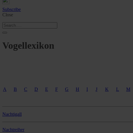
Subscribe
Close
Vogellexikon
A
B
C
D
E
F
G
H
I
J
K
L
M
.
.
Nachtigall
Nachtreiher