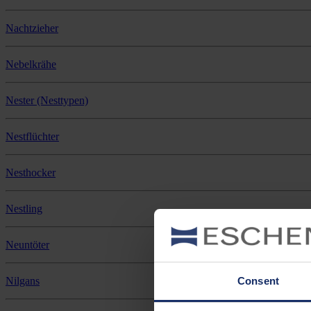
Nachtzieher
Nebelkrähe
Nester (Nesttypen)
Nestflüchter
Nesthocker
Nestling
Neuntöter
Nilgans
Consent