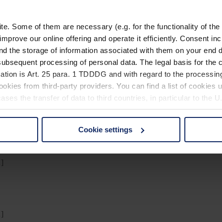
. Some of them are necessary (e.g. for the functionality of the 
improve our online offering and operate it efficiently. Consent in
nd the storage of information associated with them on your end d
ubsequent processing of personal data. The legal basis for the c
ation is Art. 25 para. 1 TDDDG and with regard to the processing
okies from third-party providers. You can find a list of cookies u
ses the transfer of data to third countries, in particular to the 
…]
Cookie settings
 non-essential cookies by clicking on the "Accept all" button or
our settings at any time and deselect cookies at any time (in th
…]
rocedures used and your rights can be found in our
Privacy Poli
…]