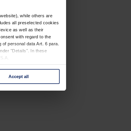
website), while others are
cludes all preselected cookies
evice as well as their
onsent with regard to the
 of personal data Art. 6 para.
nder "Details". In these
U.S.A.
Accept all
 change your mind by clicking
e Privacy Policy and in the
cy
|
Imprint