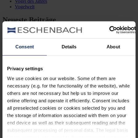
Vogel des Jahres
Vogelwelt
Neueste Beiträge
Können Vögel träumen?
Wer schon einmal einen schlafenden Hund mit zuckenden Pfoten
oder einen Vogel mit geschlossenen Augen beobachtet hat, hat sich
Consent
Details
About
vielleicht gefragt: Träumen Tiere eigentlich?
Mönchsgrasmücke: Kleine Insektenjägerin
Privacy settings
Die Mönchsgrasmücke ist eine Vogelart aus der Familie der
Grasmücken und ist ein kleiner lebhafter Vogel, der sich
We use cookies on our website. Some of them are
hauptsächlich von Insekten ernährt.
necessary (e.g. for the functionality of the website), while
Baumfalke: Flugkünstler mit Hose
others are not necessary but help us to improve our
Ein schneller, kleiner Vogel, der zum Überwintern bis nach Afrika
online offering and operate it efficiently. Consent includes
fliegt und sich nicht einmal die Mühe machen muss, ein eigenes
all preselected cookies or cookies selected by you and
Nest zu bauen: der Baumfalke.
the storage of information associated with them on your
end device as well as their subsequent reading and the
subsequent processing of personal data. The legal basis
for the consent with regard to the storage and reading of