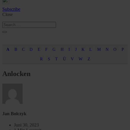
Subscribe
Close
A
B
C
D
E
F
G
H
I
J
K
L
M
N
O
P
R
S
T
Ü
V
W
Z
Anlocken
Jan Bolczyk
Juni 30, 2023