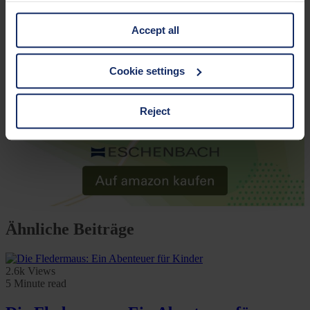
information is Art. 25 para. 1 TDDDG and with regard to
Accept all
the processing of personal data Art. 6 para. 1 lit. a
GDPR. We also use cookies from third-party providers.
You can find a list of cookies under "Details". In these
Cookie settings
cases, the consent in these cases the transfer of data to
third countries, in particular to the U.S.A.
Reject
You can consent to the use of non-essential cookies by
clicking on the "Accept all" button or change your mind by
clicking on "Reject". You can access your settings at any
time and deselect cookies at any time (in the Privacy
Policy and in the footer of our website).
Ähnliche Beiträge
Further information on the procedures used and your
rights can be found in our
Privacy Policy
|
Imprint
2.6k Views
5 Minute read