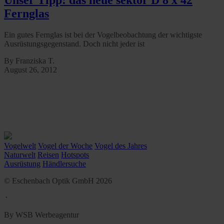
Unser Tipp: das neue sektor D 8 x 42
Fernglas
Ein gutes Fernglas ist bei der Vogelbeobachtung der wichtigste
Ausrüstungsgegenstand. Doch nicht jeder ist
By Franziska T.
August 26, 2012
Vogelwelt
Vogel der Woche
Vogel des Jahres
Naturwelt
Reisen
Hotspots
Ausrüstung
Händlersuche
© Eschenbach Optik GmbH 2026
᛫
By WSB Werbeagentur