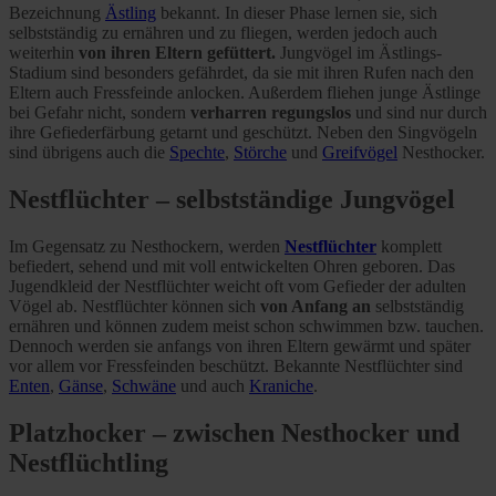
Bezeichnung
Ästling
bekannt. In dieser Phase lernen sie, sich
selbstständig zu ernähren und zu fliegen, werden jedoch auch
weiterhin
von ihren Eltern gefüttert.
Jungvögel im Ästlings-
Stadium sind besonders gefährdet, da sie mit ihren Rufen nach den
Eltern auch Fressfeinde anlocken. Außerdem fliehen junge Ästlinge
bei Gefahr nicht, sondern
verharren regungslos
und sind nur durch
ihre Gefiederfärbung getarnt und geschützt. Neben den Singvögeln
sind übrigens auch die
Spechte
,
Störche
und
Greifvögel
Nesthocker.
Nestflüchter – selbstständige Jungvögel
Im Gegensatz zu Nesthockern, werden
Nestflüchter
komplett
befiedert, sehend und mit voll entwickelten Ohren geboren. Das
Jugendkleid der Nestflüchter weicht oft vom Gefieder der adulten
Vögel ab. Nestflüchter können sich
von Anfang an
selbstständig
ernähren und können zudem meist schon schwimmen bzw. tauchen.
Dennoch werden sie anfangs von ihren Eltern gewärmt und später
vor allem vor Fressfeinden beschützt. Bekannte Nestflüchter sind
Enten
,
Gänse
,
Schwäne
und auch
Kraniche
.
Platzhocker – zwischen Nesthocker und
Nestflüchtling