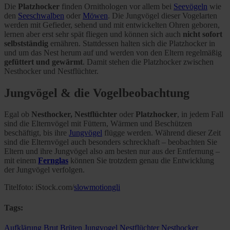
Die
Platzhocker
finden Ornithologen vor allem bei
Seevögeln
wie
den
Seeschwalben
oder
Möwen
. Die Jungvögel dieser Vogelarten
werden mit Gefieder, sehend und mit entwickelten Ohren geboren,
lernen aber erst sehr spät fliegen und können sich auch
nicht sofort
selbstständig
ernähren. Stattdessen halten sich die Platzhocker in
und um das Nest herum auf und werden von den Eltern regelmäßig
gefüttert und gewärmt
. Damit stehen die Platzhocker zwischen
Nesthocker und Nestflüchter.
Jungvögel & die Vogelbeobachtung
Egal ob
Nesthocker, Nestflüchter
oder
Platzhocker
, in jedem Fall
sind die Elternvögel mit Füttern, Wärmen und Beschützen
beschäftigt, bis ihre
Jungvögel
flügge werden. Während dieser Zeit
sind die Elternvögel auch besonders schreckhaft – beobachten Sie
Eltern und ihre Jungvögel also am besten nur aus der Entfernung –
mit einem
Fernglas
können Sie trotzdem genau die Entwicklung
der Jungvögel verfolgen.
Titelfoto: iStock.com/
slowmotiongli
Tags:
Aufklärung
Brut
Brüten
Jungvogel
Nestflüchter
Nesthocker