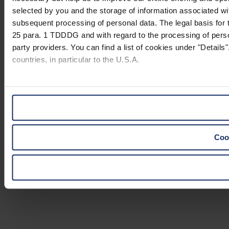
selected by you and the storage of information associated wi
subsequent processing of personal data. The legal basis for t
25 para. 1 TDDDG and with regard to the processing of person
party providers. You can find a list of cookies under "Details"
countries, in particular to the U.S.A.
You can consent to the use of non-essential cookies by click
"Reject". You can access your settings at any time and desele
website).
Cook
Further information on the procedures used and your rights 