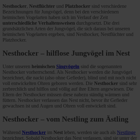
Nesthocker
,
Nestflüchter
und
Platzhocker
sind verschiedene
Bezeichnungen für Jungvögel, denn bei den verschiedenen
heimischen Vogelarten haben sich im Verlauf der Zeit
unterschiedliche Verhaltensweisen
durchgesetzt. Die drei
grundsätzlichen Arten der Jungvögel, die sich daraus bei unseren
heimischen Vogelarten ergeben, sind Nesthocker, Nestflüchter und
Platzhocker.
Nesthocker – hilflose Jungvögel im Nest
Unter unseren
heimischen
Singvögeln
sind die sogenannten
Nesthocker vorherrschend. Als Nesthocker werden die Jungvögel
bezeichnet, die nackt (also ohne Gefieder), blind und mit noch nicht
voll entwickelten Ohren geboren werden. Die
Nesthocker
sind sehr
zerbrechlich und hilflos und völlig auf ihre Eltern angewiesen. Die
Eltern der Nesthocker müssen diese nahezu ständig wärmen und
füttern. Nesthocker verlassen das Nest nicht, bevor ihr Gefieder
gewachsen ist und Augen und Ohren voll entwickelt sind.
Nesthocker – vom Nestling zum Ästling
Während
Nesthocker
im
Nest
leben, werden sie auch als
Nestlinge
bezeichnet. Sobald Nesthocker das Nest verlassen, sind sie unter der