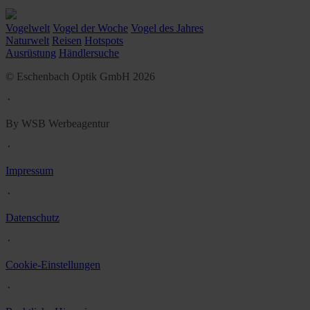
Vogelwelt
Vogel der Woche
Vogel des Jahres
Naturwelt
Reisen
Hotspots
Ausrüstung
Händlersuche
© Eschenbach Optik GmbH 2026
᛫
By WSB Werbeagentur
᛫
Impressum
᛫
Datenschutz
᛫
Cookie-Einstellungen
᛫