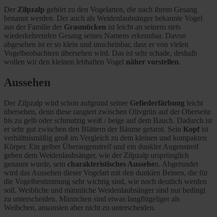
Der
Zilpzalp
gehört zu den Vogelarten, die nach ihrem Gesang
benannt werden. Der auch als Weidenlaubsänger bekannte Vogel
aus der Familie der
Grasmücken
ist leicht an seinem stets
wiederkehrenden Gesang seines Namens erkennbar. Davon
abgesehen ist er so klein und unscheinbar, dass er von vielen
Vogelbeobachtern übersehen wird. Das ist sehr schade, deshalb
wollen wir den kleinen lebhaften Vogel
näher vorstellen
.
Aussehen
Der Zilpzalp wird schon aufgrund seiner
Gefiederfärbung
leicht
übersehen, denn diese rangiert zwischen Olivgrün auf der Oberseite
bis zu gelb oder schmutzig weiß / beige auf dem Bauch. Dadurch ist
er sehr gut zwischen den Blättern der Bäume getarnt. Sein
Kopf
ist
verhältnismäßig groß im Vergleich zu dem kleinen und kompakten
Körper. Ein gelber Überaugenstreif und ein dunkler Augenstreif
geben dem Weidenlaubsänger, wie der Zilpzalp ursprünglich
genannt wurde, sein
charakteristisches Aussehe
n. Abgerundet
wird das Aussehen dieser Vogelart mit den dunklen Beinen, die für
die Vogelbestimmung sehr wichtig sind, wie noch deutlich werden
soll. Weibliche und männliche Weidenlaubsänger sind nur bedingt
zu unterscheiden. Männchen sind etwas langflügeliger als
Weibchen, ansonsten aber nicht zu unterscheiden.