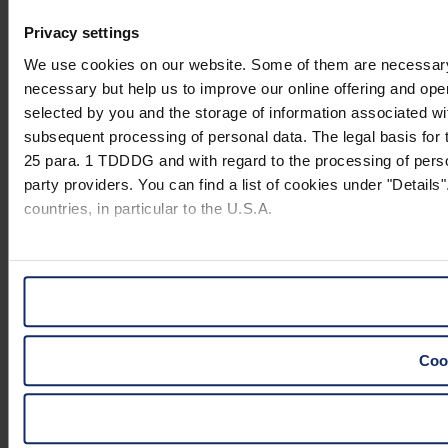
Privacy settings
We use cookies on our website. Some of them are necessary (e.
necessary but help us to improve our online offering and opera
selected by you and the storage of information associated wi
subsequent processing of personal data. The legal basis for t
25 para. 1 TDDDG and with regard to the processing of person
party providers. You can find a list of cookies under "Details"
countries, in particular to the U.S.A.
You can consent to the use of non-essential cookies by click
"Reject". You can access your settings at any time and desele
website).
Cook
Further information on the procedures used and your rights 