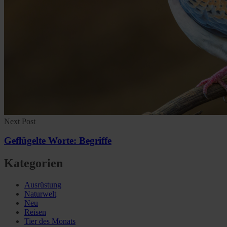
Next Post
Geflügelte Worte: Begriffe
Kategorien
Ausrüstung
Naturwelt
Neu
Reisen
Tier des Monats