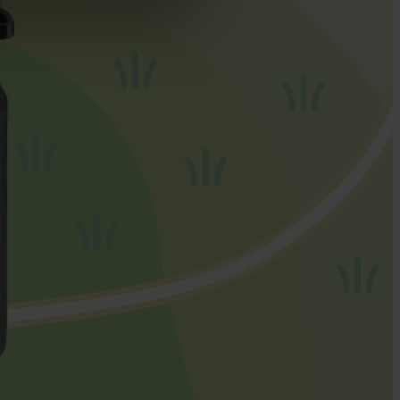
cy
|
Imprint