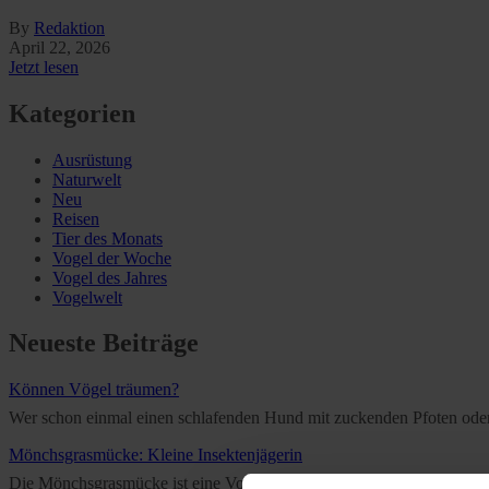
By
Redaktion
April 22, 2026
Jetzt lesen
Kategorien
Ausrüstung
Naturwelt
Neu
Reisen
Tier des Monats
Vogel der Woche
Vogel des Jahres
Vogelwelt
Neueste Beiträge
Können Vögel träumen?
Wer schon einmal einen schlafenden Hund mit zuckenden Pfoten oder e
Mönchsgrasmücke: Kleine Insektenjägerin
Die Mönchsgrasmücke ist eine Vogelart aus der Familie der Grasmücken