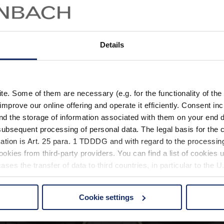
liegt und sich nicht einmal die Mühe machen muss, ein eigenes Nest zu 
Details
. Some of them are necessary (e.g. for the functionality of the 
improve our online offering and operate it efficiently. Consent in
nd the storage of information associated with them on your end d
ubsequent processing of personal data. The legal basis for the c
ation is Art. 25 para. 1 TDDDG and with regard to the processing
okies from third-party providers. You can find a list of cookies u
ses the transfer of data to third countries, in particular to the 
Cookie settings
 non-essential cookies by clicking on the "Accept all" button or
our settings at any time and deselect cookies at any time (in th