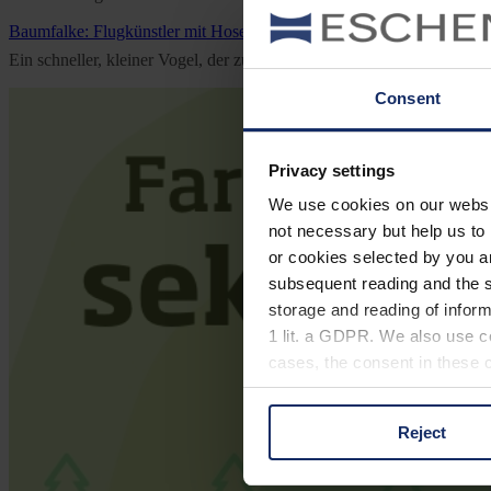
Baumfalke: Flugkünstler mit Hose
Ein schneller, kleiner Vogel, der zum Überwintern bis nach Afrika f
Consent
Privacy settings
We use cookies on our website
not necessary but help us to 
or cookies selected by you a
subsequent reading and the s
storage and reading of inform
1 lit. a GDPR. We also use co
cases, the consent in these ca
Reject
You can consent to the use of
on "Reject". You can access y