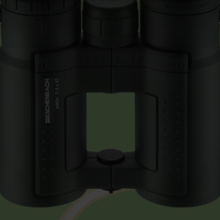
rocedures used and your rights can be found in our
Privacy Poli