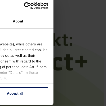
bauen: der Baumfalke.
About
website), while others are
cludes all preselected cookies
evice as well as their
onsent with regard to the
 of personal data Art. 6 para.
nder "Details". In these
U.S.A.
Accept all
 change your mind by clicking
e Privacy Policy and in the